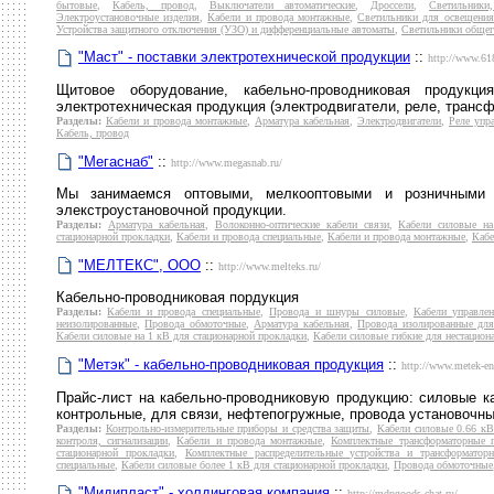
бытовые
,
Кабель, провод
,
Выключатели автоматические
,
Дроссели
,
Светильники
Электроустановочные изделия
,
Кабели и провода монтажные
,
Светильники для освещения
Устройства защитного отключения (УЗО) и дифференциальные автоматы
,
Светильники общег
"Маст" - поставки электротехнической продукции
::
http://www.61
Щитовое оборудование, кабельно-проводниковая продукц
электротехническая продукция (электродвигатели, реле, трансф
Разделы:
Кабели и провода монтажные
,
Арматура кабельная
,
Электродвигатели
,
Реле упр
Кабель, провод
"Мегаснаб"
::
http://www.megasnab.ru/
Мы занимаемся оптовыми, мелкооптовыми и розничными п
элекстроустановочной продукции.
Разделы:
Арматура кабельная
,
Волоконно-оптические кабели связи
,
Кабели силовые на
стационарной прокладки
,
Кабели и провода специальные
,
Кабели и провода монтажные
,
Кабе
"МЕЛТЕКС", ООО
::
http://www.melteks.ru/
Кабельно-проводниковая пордукция
Разделы:
Кабели и провода специальные
,
Провода и шнуры силовые
,
Кабели управлен
неизолированные
,
Провода обмоточные
,
Арматура кабельная
,
Провода изолированные дл
Кабели силовые на 1 кВ для стационарной прокладки
,
Кабели силовые гибкие для нестацион
"Метэк" - кабельно-проводниковая продукция
::
http://www.metek-en
Прайс-лист на кабельно-проводниковую продукцию: силовые к
контрольные, для связи, нефтепогружные, провода установочны
Разделы:
Контрольно-измерительные приборы и средства защиты
,
Кабели силовые 0.66 кВ
контроля, сигнализации
,
Кабели и провода монтажные
,
Комплектные трансформаторные п
стационарной прокладки
,
Комплектные распределительные устройства и трансформатор
специальные
,
Кабели силовые более 1 кВ для стационарной прокладки
,
Провода обмоточные
"Мидипласт" - холдинговая компания
::
http://mdpgoods.chat.ru/