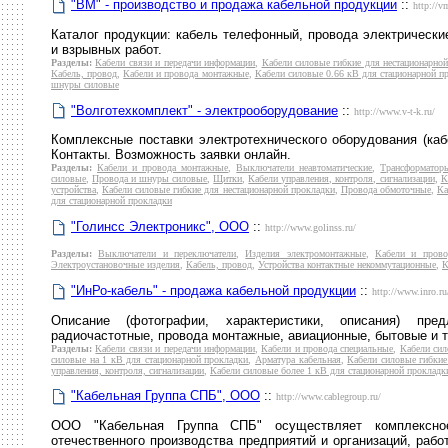
"ВМ" - производство и продажа кабельной продукции
::
http://v
Каталог продукции: кабель телефонный, провода электрическ
и взрывных работ.
Разделы:
Кабели связи и передачи информации
,
Кабели силовые гибкие для нестационарно
Кабель, провод
,
Кабели и провода монтажные
,
Кабели силовые 0.66 кВ для стационарной п
шнуры силовые
"Волготехкомплект" - электрооборудование
::
http://www.v-t-k.ru/
Комплексные поставки электротехнического оборудования (каб
Контакты. Возможность заявки онлайн.
Разделы:
Кабели и провода монтажные
,
Выключатели неавтоматические
,
Трансформатор
силовые
,
Провода и шнуры силовые
,
Щитки
,
Кабели управления, контроля, сигнализации
,
К
устройства
,
Кабели силовые гибкие для нестационарной прокладки
,
Провода обмоточные
,
Ка
для стационарной прокладки
"Голинсс Электроникс", ООО
::
http://www.golinss.ru/
Разделы:
Выключатели и переключатели
,
Изделия электромонтажные
,
Кабели и прово
Электроустановочные изделия
,
Кабель, провод
,
Устройства контактные некоммутационные
,
К
"ИнРо-кабель" - продажа кабельной продукции
::
http://www.inro.ru
Описание (фотографии, характеристики, описания) пре
радиочастотные, провода монтажные, авиационные, бытовые и т.
Разделы:
Кабели связи и передачи информации
,
Кабели и провода специальные
,
Кабели сил
силовые на 1 кВ для стационарной прокладки
,
Арматура кабельная
,
Кабели силовые гибкие
управления, контроля, сигнализации
,
Кабели силовые более 1 кВ для стационарной прокладк
"Кабельная Группа СПБ", ООО
::
http://www.cablegroup.ru/
ООО "Кабельная Группа СПБ" осуществляет комплексное 
отечественного производства предприятий и организаций, рабо