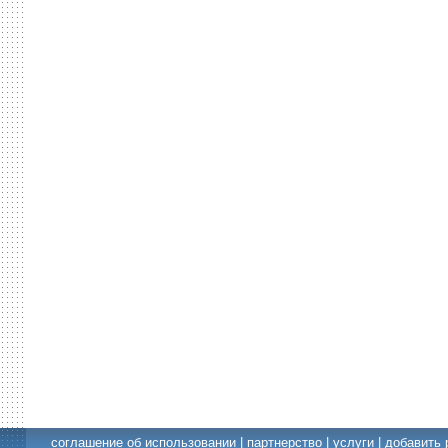
соглашение об использовании
|
партнерство
|
услуги
|
добавить 