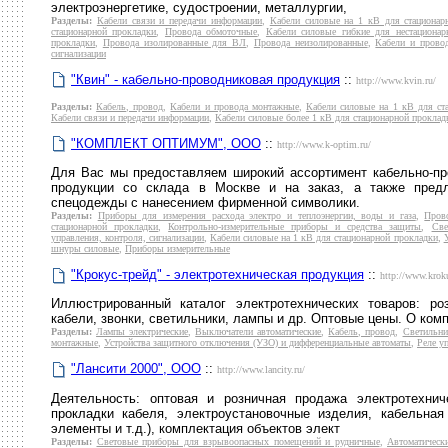
электроэнергетике, судостроении, металлургии,
Разделы:
Кабели связи и передачи информации
,
Кабели силовые на 1 кВ для стационар
стационарной прокладки
,
Провода обмоточные
,
Кабели силовые гибкие для нестационар
прокладки
,
Провода изолированные для ВЛ
,
Провода неизолированные
,
Кабели и прово
сигнализации
"Квин" - кабельно-проводниковая продукция
::
http://www.kvin.ru/
Разделы:
Кабель, провод
,
Кабели и провода монтажные
,
Кабели силовые на 1 кВ для ст
Кабели связи и передачи информации
,
Кабели силовые более 1 кВ для стационарной проклад
"КОМПЛЕКТ ОПТИМУМ", ООО
::
http://www.k-optim.ru/
Для Вас мы предоставляем широкий ассортимент кабельно-про
продукции со склада в Москве и на заказ, а также предл
спецодежды с нанесением фирменной символики.
Разделы:
Приборы для измерения расхода электро и теплоэнергии, воды и газа
,
Пров
стационарной прокладки
,
Контрольно-измерительные приборы и средства защиты
,
Све
управления, контроля, сигнализации
,
Кабели силовые на 1 кВ для стационарной прокладки
,
шнуры силовые
,
Приборы измерительные
"Крокус-трейд" - электротехническая продукция
::
http://www.kroku
Иллюстрированный каталог электротехнических товаров: ро
кабели, звонки, светильники, лампы и др. Оптовые цены. О ком
Разделы:
Лампы электрические
,
Выключатели автоматические
,
Кабель, провод
,
Светильни
монтажные
,
Устройства защитного отключения (УЗО) и дифференциальные автоматы
,
Реле у
"Лансити 2000", ООО
::
http://www.lancity.ru/
Деятельность: оптовая и розничная продажа электротехнич
прокладки кабеля, электроустановочные изделия, кабельная
элементы и т.д.), комплектация объектов элект
Разделы:
Световые приборы для взрывоопасных помещений и рудничные
,
Автоматическ