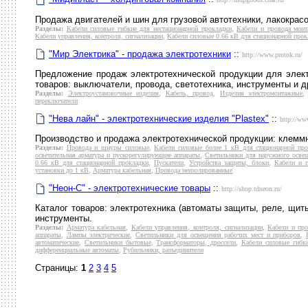
Продажа двигателей и шин для грузовой автотехники, лакокрас
Разделы:
Кабели силовые гибкие для нестационарной прокладки
,
Кабели и провода мон
Кабели управления, контроля, сигнализации
,
Кабели силовые 0.66 кВ для стационарной прок
"Мир Электрика" - продажа электротехники
::
http://www.protok.ru/
Предложение продаж электротехнической продукции для электр
товаров: выключатели, провода, светотехника, инструменты и д
Разделы:
Электроустановочные изделия
,
Кабель, провод
,
Изделия электромонтажные
переключатели
"Нева лайн" - электротехнические изделия "Plastex"
::
http://ww
Производство и продажа электротехнической продукции: клеммны
Разделы:
Провода и шнуры силовые
,
Кабели силовые более 1 кВ для стационарной про
осветительная арматура и пускорегулирующие аппараты
,
Светильники для наружного осве
0.66 кВ для стационарной прокладки
,
Пускатели
,
Устройства защиты, блоки
,
Кабели и 
установки до 1 кВ
,
Арматура кабельная
,
Провода неизолированные
"Неон-С" - электротехнические товары
::
http://shop.tdneon.ru/
Каталог товаров: электротехника (автоматы защиты, реле, щиты
инструменты.
Разделы:
Арматура кабельная
,
Кабели управления, контроля, сигнализации
,
Кабели и пр
аппараты
,
Лампы электрические
,
Светильники для освещения рабочих мест и приборов
,
автоматические
,
Светильники бытовые
,
Трансформаторы, дроссели
,
Кабели силовые гибки
дифференциальные автоматы
,
Рубильники, разъединители
Страницы:
1
2
3
4
5