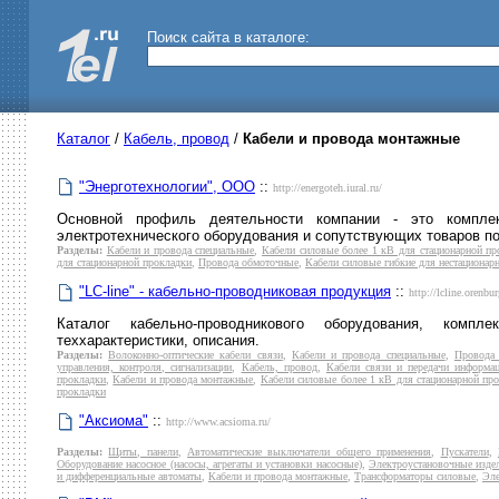
Поиск сайта в каталоге:
Каталог
/
Кабель, провод
/
Кабели и провода монтажные
"Энерготехнологии", ООО
::
http://energoteh.iural.ru/
Основной профиль деятельности компании - это комплекс
электротехнического оборудования и сопутствующих товаров по
Разделы:
Кабели и провода специальные
,
Кабели силовые более 1 кВ для стационарной пр
для стационарной прокладки
,
Провода обмоточные
,
Кабели силовые гибкие для нестационар
"LC-line" - кабельно-проводниковая продукция
::
http://lcline.orenbur
Каталог кабельно-проводникового оборудования, комп
теххарактеристики, описания.
Разделы:
Волоконно-оптические кабели связи
,
Кабели и провода специальные
,
Провода
управления, контроля, сигнализации
,
Кабель, провод
,
Кабели связи и передачи информа
прокладки
,
Кабели и провода монтажные
,
Кабели силовые более 1 кВ для стационарной пр
прокладки
"Аксиома"
::
http://www.acsioma.ru/
Разделы:
Щиты, панели
,
Автоматические выключатели общего применения
,
Пускатели
,
Оборудование насосное (насосы, агрегаты и установки насосные)
,
Электроустановочные изде
и дифференциальные автоматы
,
Кабели и провода монтажные
,
Трансформаторы силовые
,
Эле