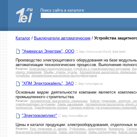
Поиск сайта в каталоге:
Каталог
/
Выключатели автоматические
/
Устройства защитно
"Универсал Электрик", ООО
::
http://www.u-e.ru/v2/u-e2_flash.html/
Производство электрощитового оборудования на базе модульны
автоматизации технологических процессов. Выполнение полного
Разделы:
Комплектные распределительные устройства и трансформаторные подстанции
,
Ящ
общего применения
,
Шкафы, пункты, пульты
,
Автоматические выключатели специальные
устройства
,
Автоматические выключатели быстродействующие
"ХПМ Электрокабель", ЗАО
::
http://www.hpm.ru/
Основным видом деятельности компании является комплексна
промышленного строительства.
Разделы:
Автоматические выключатели специальные
,
Кабели управления, контроля, сиг
трансформаторные подстанции
,
Лампы накаливания
,
Автоматические выключатели общего 
техпроцессов
,
Трансформаторы силовые
,
Световые приборы для взрывоопасных помещений 
"Электрокомплект"
::
http://www.elkko.ru/
Цены и каталог продукции: электрооборудования, отделочных 
Разделы:
Реле управления и защиты
,
Рубильники, разъединители
,
Контакторы
,
Светил
Выключатели неавтоматические
,
Лампы электрические
,
Лампы газоразрядные
,
Кабели силовы