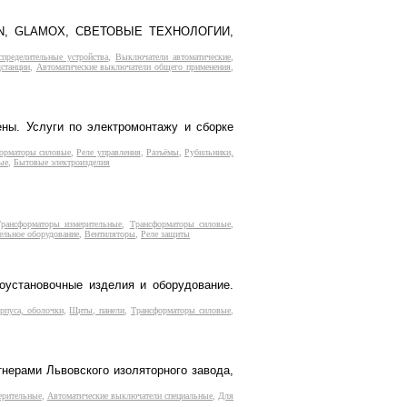
ULSEN, GLAMOX, СВЕТОВЫЕ ТЕХНОЛОГИИ,
пределительные устройства
,
Выключатели автоматические
,
станции
,
Автоматические выключатели общего применения
,
ены. Услуги по электромонтажу и сборке
орматоры силовые
,
Реле управления
,
Разъёмы
,
Рубильники,
ые
,
Бытовые электроизделия
Трансформаторы измерительные
,
Трансформаторы силовые
,
ельное оборудование
,
Вентиляторы
,
Реле защиты
роустановочные изделия и оборудование.
рпуса, оболочки
,
Щиты, панели
,
Трансформаторы силовые
,
нерами Львовского изоляторного завода,
ерительные
,
Автоматические выключатели специальные
,
Для