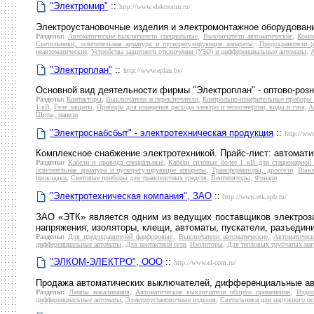
"Электромир"
::
http://www.elektromir.ru/
Электроустановочные изделия и электромонтажное оборудовани
Разделы:
Автоматические выключатели специальные
,
Выключатели автоматические
,
Комп
Светильники, осветительная арматура и пускорегулирующие аппараты
,
Предохранители (
неавтоматические
,
Устройства защитного отключения (УЗО) и дифференциальные автоматы
,
А
"Электроплан"
::
http://www.eplan.by/
Основной вид деятельности фирмы "Электроплан" - оптово-роз
Разделы:
Контакторы
,
Выключатели и переключатели
,
Контрольно-измерительные приборы 
1 кВ
,
Реле защиты
,
Приборы для измерения расхода электро и теплоэнергии, воды и газа
,
А
Щиты, панели
"Электроснабсбыт" - электротехническая продукция
::
http://www
Комплексное снабжение электротехникой. Прайс-лист: автоматич
Разделы:
Кабели и провода специальные
,
Кабели силовые более 1 кВ для стационарной
осветительная арматура и пускорегулирующие аппараты
,
Трансформаторы, дроссели
,
Выкл
прокладки
,
Световые приборы для транспортных средств
,
Вентиляторы
,
Фонари
"Электротехническая компания", ЗАО
::
http://www.etk.spb.ru/
ЗАО «ЭТК» является одним из ведущих поставщиков электрозащ
напряжения, изоляторы, клещи, автоматы, пускатели, разъединит
Разделы:
Для предохранителей фарфоровые
,
Выключатели автоматические
,
Автоматичес
дифференциальные автоматы
,
Для контактной сети
,
Изоляторы
,
Для тепловых трубчатых наг
"ЭЛКОМ-ЭЛЕКТРО", ООО
::
http://www.el-com.ru/
Продажа автоматических выключателей, дифференциальные авт
Разделы:
Лампы накаливания
,
Автоматические выключатели общего применения
,
Издел
дифференциальные автоматы
,
Электроустановочные изделия
,
Светильники для наружного о