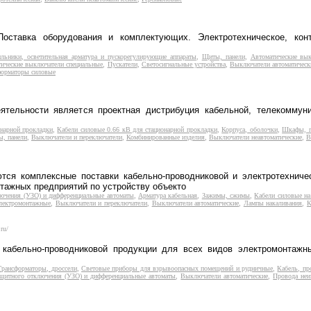
оставка оборудования и комплектующих. Электротехническое, конт
ильники, осветительная арматура и пускорегулирующие аппараты
,
Щиты, панели
,
Автоматические вы
ические выключатели специальные
,
Пускатели
,
Светосигнальные устройства
,
Выключатели автоматическ
форматоры силовые
тельности является проектная дистрибуция кабельной, телекоммуни
онарной прокладки
,
Кабели силовые 0.66 кВ для стационарной прокладки
,
Корпуса, оболочки
,
Шкафы, п
, панели
,
Выключатели и переключатели
,
Комбинированные изделия
,
Выключатели неавтоматические
,
В
я комплексные поставки кабельно-проводниковой и электротехническ
тажных предприятий по устройству объекто
лючения (УЗО) и дифференциальные автоматы
,
Арматура кабельная
,
Зажимы, сжимы
,
Кабели силовые на
лектромонтажные
,
Выключатели и переключатели
,
Выключатели автоматические
,
Лампы накаливания
,
К
ru/
кабельно-проводниковой продукции для всех видов электромонтажны
Трансформаторы, дроссели
,
Световые приборы для взрывоопасных помещений и рудничные
,
Кабель, пр
ащитного отключения (УЗО) и дифференциальные автоматы
,
Выключатели автоматические
,
Провода неи