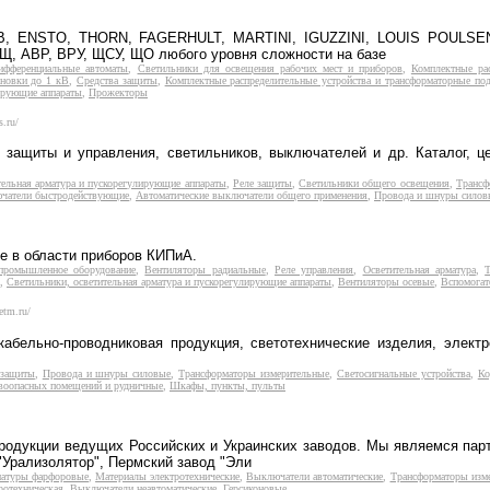
к ABB, ENSTO, THORN, FAGERHULT, MARTINI, IGUZZINI, LOUIS PO
, АВР, ВРУ, ЩСУ, ЩО любого уровня сложности на базе
ифференциальные автоматы
,
Светильники для освещения рабочих мест и приборов
,
Комплектные рас
ановки до 1 кВ
,
Средства защиты
,
Комплектные распределительные устройства и трансформаторные под
лирующие аппараты
,
Прожекторы
s.ru/
 защиты и управления, светильников, выключателей и др. Каталог, ц
тельная арматура и пускорегулирующие аппараты
,
Реле защиты
,
Светильники общего освещения
,
Трансф
ючатели быстродействующие
,
Автоматические выключатели общего применения
,
Провода и шнуры силов
е в области приборов КИПиА.
 промышленное оборудование
,
Вентиляторы радиальные
,
Реле управления
,
Осветительная арматура
,
,
Светильники, осветительная арматура и пускорегулирующие аппараты
,
Вентиляторы осевые
,
Вспомогат
etm.ru/
абельно-проводниковая продукция, светотехнические изделия, элект
 защиты
,
Провода и шнуры силовые
,
Трансформаторы измерительные
,
Светосигнальные устройства
,
Ко
воопасных помещений и рудничные
,
Шкафы, пункты, пульты
одукции ведущих Российских и Украинских заводов. Мы являемся парт
"Урализолятор", Пермский завод "Эли
матуры фарфоровые
,
Материалы электротехнические
,
Выключатели автоматические
,
Трансформаторы изм
ротехническая
,
Выключатели неавтоматические
,
Герсиконовые