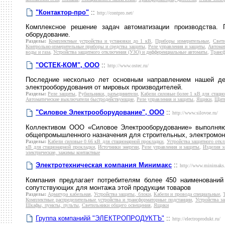
"Контактор-про"
::
http://contpro.net/
Комплексное решение задач автоматизации производства. П
оборудование.
Разделы:
Комплектные устройства и установки до 1 кВ
,
Приборы измерительные
,
Свет
Контрольно-измерительные приборы и средства защиты
,
Реле управления и защиты
,
Автомат
воды и газа
,
Устройства защитного отключения (УЗО) и дифференциальные автоматы
,
Транс
"ОСТЕК-КОМ", ООО
::
http://www.ostec.ru/
Последние несколько лет основным направлением нашей дея
электрооборудования от мировых производителей.
Разделы:
Реле защиты
,
Рубильники, разъединители
,
Кабели силовые более 1 кВ для стаци
Автоматические выключатели быстродействующие
,
Реле управления и защиты
,
Ящики
,
Щиты
"Силовое Электрооборудование", ООО
::
http://www.silovoe.ru/
Коллективом ООО «Силовое Электрооборудование» выполняютс
общепромышленного назначения для строительных, электромон
Разделы:
Кабели силовые 0.66 кВ для стационарной прокладки
,
Устройства защитного отк
кВ для стационарной прокладки
,
Источники энергии
,
Реле управления и защиты
,
Изделия э
электрические, зажимы контактные
Электротехническая компания Минимакс
::
http://www.minimaks.
Компания предлагает потребителям более 450 наименований 
сопутствующих для монтажа этой продукции товаров
Разделы:
Арматура кабельная
,
Устройства защиты, блоки
,
Кабели и провода специальные
,
Комплектные распределительные устройства и трансформаторные подстанции
,
Устройства з
Шкафы, пункты, пульты
,
Светильники общего освещения
,
Ящики
Группа компанийй "ЭЛЕКТРОПРОДУКТЪ"
::
http://electroprodukt.ru/