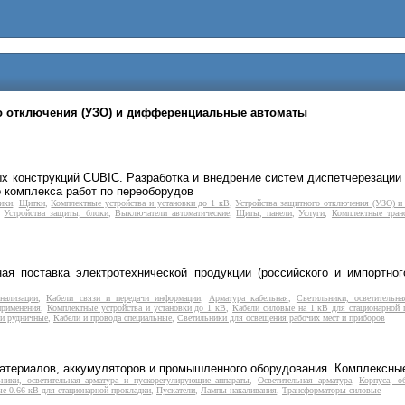
го отключения (УЗО) и дифференциальные автоматы
х конструкций CUBIC. Разработка и внедрение систем диспетчерезации
 комплекса работ по переоборудов
ики
,
Щитки
,
Комплектные устройства и установки до 1 кВ
,
Устройства защитного отключения (УЗО) и
,
Устройства защиты, блоки
,
Выключатели автоматические
,
Щиты, панели
,
Услуги
,
Комплектные тран
я поставка электротехнической продукции (российского и импортног
нализации
,
Кабели связи и передачи информации
,
Арматура кабельная
,
Светильники, осветительн
применения
,
Комплектные устройства и установки до 1 кВ
,
Кабели силовые на 1 кВ для стационарной 
и рудничные
,
Кабели и провода специальные
,
Светильники для освещения рабочих мест и приборов
материалов, аккумуляторов и промышленного оборудования. Комплексные
ьники, осветительная арматура и пускорегулирующие аппараты
,
Осветительная арматура
,
Корпуса, о
е 0.66 кВ для стационарной прокладки
,
Пускатели
,
Лампы накаливания
,
Трансформаторы силовые