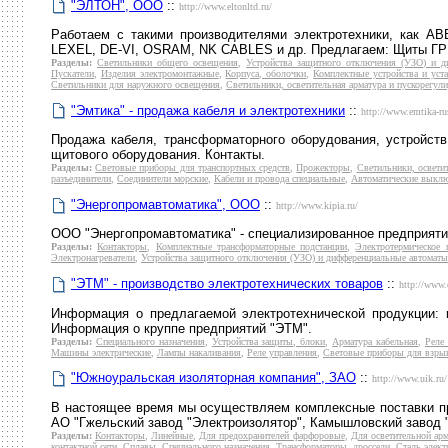
"ЭЛТОН", ООО
::
http://www.eltonltd.ru/
Работаем с такими производителями электротехники, ка
LEXEL, DE-VI, OSRAM, NK CABLES и др. Предлагаем: Щиты ГРЩ
Разделы:
Светильники общего освещения
,
Устройства защитного отключения (УЗО) и д
Пускатели
,
Изделия электромонтажные
,
Корпуса, оболочки
,
Комплектные устройства и уст
Светильники для наружного освещения
,
Светильники, осветительная арматура и пускорегу
"Эмтика" - продажа кабеля и электротехники
::
http://www.emtika-ru
Продажа кабеля, трансформаторного оборудования, устройств
щитового оборудования. Контакты.
Разделы:
Световые приборы для транспортных средств
,
Прожекторы
,
Светильники, освети
разъединители
,
Соединители морские
,
Кабели и провода специальные
,
Автоматические выкл
"Энергопромавтоматика", ООО
::
http://www.kipia.ru/
ООО "Энергопромавтоматика" - специализированное предприяти
Разделы:
Контакторы
,
Комплектные трансформаторные подстанции
,
Электротермическое
Электронагреватели
,
Устройства защитного отключения (УЗО) и дифференциальные автоматы
"ЭТМ" - производство электротехнических товаров
::
http://www.
Информация о предлагаемой электротехнической продукции: к
Информация о круппе предприятий "ЭТМ".
Разделы:
Специального назначения
,
Устройства защиты, блоки
,
Арматура кабельная
,
Реле
Машины электрические
,
Лампы накаливания
,
Реле управления
,
Световые приборы для взры
"Южноуральская изоляторная компания", ЗАО
::
http://www.uik.ru/
В настоящее время мы осуществляем комплексные поставки пр
АО "Гжельский завод "Электроизолятор", Камышловский завод 
Разделы:
Контакторы
,
Линейные
,
Для предохранителей фарфоровые
,
Для осветительной ар
контактной сети
,
Сплавы
,
Специального назначения
,
Трансформаторы, дроссели
,
Сталь элект