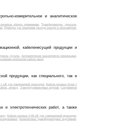
рольно-измерительное и аналитическое
ключатели общего применения
,
Трансформаторы, дроссели
,
ие
,
Приборы для измерения расхода электро и теплоэнергии,
кационной, кабеленесущей продукции и
ункты, пульты
,
Автоматические выключатели специальные
,
олоконно-оптические кабели связи
ой продукции, как специального, так и
 1 кВ для стационарной прокладки
,
Кабели силовые более 1
абель, провод
,
Электроустановочные изделия
,
Соединители
х и электротехнических работ, а также
овод
,
Кабели силовые 0.66 кВ для стационарной прокладки
,
золированные
,
Комплектные трансформаторные подстанции
,