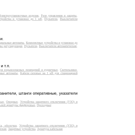
Электроустановочные изделия
,
Реле управления и защиты
,
тройства и установки до 1 кВ
,
Пускатели
,
Выключатели
и.
циальные автоматы
,
Комплектные устройства и установки до
тва регулирующие
,
Пускатели
,
Выключатели автоматические
,
и т.п.
ля взрывоопасных помещений и рудничные
,
Светильники,
ьные автоматы
,
Кабели силовые на 1 кВ для стационарной
анители, штанги оперативные, указатели
вые
,
Опорные
,
Устройства защитного отключения (УЗО) и
льной арматуры фарфоровые
,
Проходные
са, оболочки
,
Устройства защитного отключения (УЗО) и
еские
,
Защитные устройства
,
Арматура кабельная