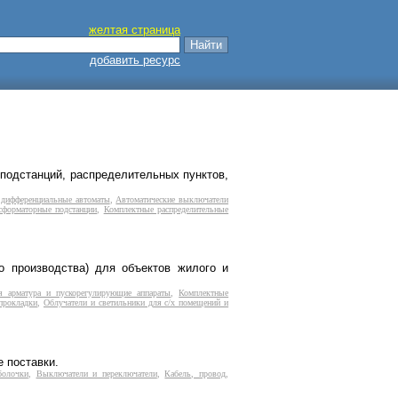
желтая страница
добавить ресурс
 подстанций, распределительных пунктов,
 дифференциальные автоматы
,
Автоматические выключатели
сформаторные подстанции
,
Комплектные распределительные
о производства) для объектов жилого и
ая арматура и пускорегулирующие аппараты
,
Комплектные
прокладки
,
Облучатели и светильники для с/х помещений и
 поставки.
болочки
,
Выключатели и переключатели
,
Кабель, провод
,