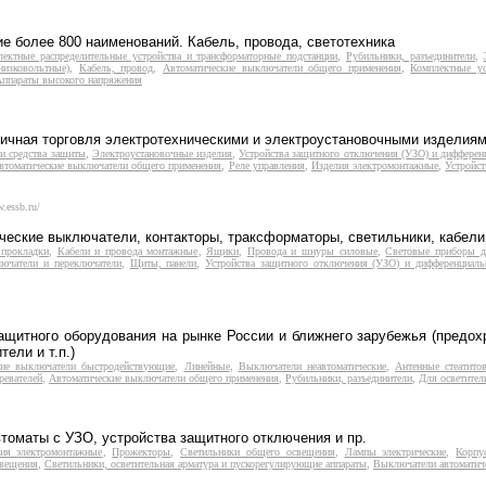
е более 800 наименований. Кабель, провода, светотехника
лектные распределительные устройства и трансформаторные подстанции
,
Рубильники, разъединители
,
низковольтные)
,
Кабель, провод
,
Автоматические выключатели общего применения
,
Комплектные ус
ппараты высокого напряжения
ничная торговля электротехническими и электроустановочными изделиям
и средства защиты
,
Электроустановочные изделия
,
Устройства защитного отключения (УЗО) и дифферен
втоматические выключатели общего применения
,
Реле управления
,
Изделия электромонтажные
,
Устройс
.essb.ru/
еские выключатели, контакторы, траксформаторы, светильники, кабели 
 прокладки
,
Кабели и провода монтажные
,
Ящики
,
Провода и шнуры силовые
,
Световые приборы д
ючатели и переключатели
,
Щиты, панели
,
Устройства защитного отключения (УЗО) и дифференциал
итного оборудования на рынке России и ближнего зарубежья (предохр
ели и т.п.)
кие выключатели быстродействующие
,
Линейные
,
Выключатели неавтоматические
,
Антенные стеатито
ревателей
,
Автоматические выключатели общего применения
,
Рубильники, разъединители
,
Для осветите
оматы с УЗО, устройства защитного отключения и пр.
ия электромонтажные
,
Прожекторы
,
Светильники общего освещения
,
Лампы электрические
,
Корпу
свещения
,
Светильники, осветительная арматура и пускорегулирующие аппараты
,
Выключатели автоматич