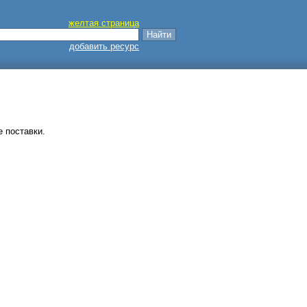
желтая страница
добавить ресурс
 поставки.