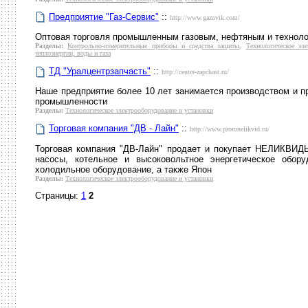
Предприятие "Газ-Сервис"
::
http://www.gazovik.com/
Оптовая торговля промышленным газовым, нефтяным и техноло
Разделы:
Контрольно-измерительные приборы и средства защиты
,
Технологическое эл
теплоэнергии, воды и газа
ТД "Уралцентрзапчасть"
::
http://center-zapchast.ru/
Наше предприятие более 10 лет занимается производством и п
промышленности
Разделы:
Технологическое электрооборудование и установки
Торговая компания "ДВ - Лайн"
::
http://www.promnelikvid.ru/
Торговая компания "ДВ-Лайн" продает и покупает НЕЛИКВИДЫ
насосы, котельное и высоковольтное энергетическое обору
холодильное оборудование, а также Япон
Разделы:
Технологическое электрооборудование и установки
Страницы:
1
2