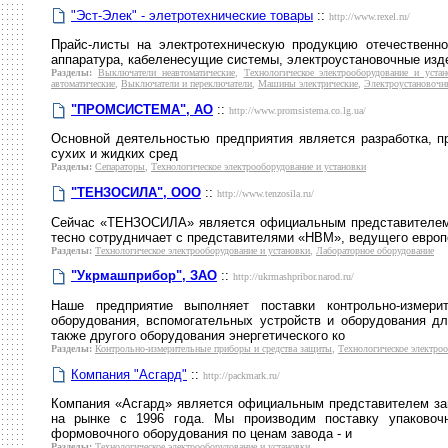
"Эст-Элек" - элетротехнические товары
::
http://www.rexel.ru/
Прайс-листы на электротехническую продукцию отечественно
аппаратура, кабеленесущие системы, электроустановочные изде
Разделы:
Выключатели неавтоматические
,
Технологическое электрооборудование и уста
автоматические
,
Выключатели и переключатели
,
Машины электрические
,
Электроустановочн
"ПРОМСИСТЕМА", АО
::
http://www.promsistema.co.lg.ua/
Основной деятельностью предприятия является разработка, п
сухих и жидких сред
Разделы:
Сепараторы
,
Технологическое электрооборудование и установки
"ТЕНЗОСИЛА", ООО
::
http://www.tenzosila.ru/
Сейчас «ТЕНЗОСИЛА» является официальным представителем 
тесно сотрудничает с представителями «HBM», ведущего европ
Разделы:
Технологическое электрооборудование и установки
,
Лабораторное оборудование
"Укрмашприбор", ЗАО
::
http://ukrmashpribor.narod.ru/
Наше предприятие выполняет поставки контрольно-измерит
оборудования, вспомогательных устройств и оборудования дл
также другого оборудования энергетического ко
Разделы:
Контрольно-измерительные приборы и средства защиты
,
Технологическое электроо
Компания "Асгард"
::
http://packmark.ru/
Компания «Асгард» является официальным представителем зав
на рынке с 1996 года. Мы производим поставку упаковочн
формовочного оборудования по ценам завода - и
Разделы:
Технологическое электрооборудование и установки