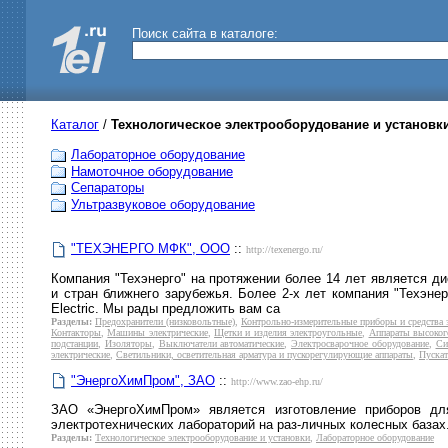
Поиск сайта в каталоге:
Каталог
/
Технологическое электрооборудование и установк
Лабораторное оборудование
Намоточное оборудование
Сепараторы
Ультразвуковое оборудование
"ТЕХЭНЕРГО МФК", ООО
::
http://texenergo.ru/
Компания "Техэнерго" на протяжении более 14 лет является д
и стран ближнего зарубежья. Более 2-х лет компания "Техэне
Electric. Мы рады предложить вам са
Разделы:
Предохранители (низковольтные)
,
Контрольно-измерительные приборы и средства
Контакторы
,
Машины электрические
,
Щетки и изделия электроугольные
,
Аппараты высоког
подстанции
,
Изоляторы
,
Выключатели автоматические
,
Электросварочное оборудование
,
Си
электрические
,
Светильники, осветительная арматура и пускорегулирующие аппараты
,
Пускат
"ЭнергоХимПром", ЗАО
::
http://www.zao-ehp.ru/
ЗАО «ЭнергоХимПром» является изготовление приборов дл
электротехнических лабораторий на раз-личных колесных базах
Разделы:
Технологическое электрооборудование и установки
,
Лабораторное оборудование