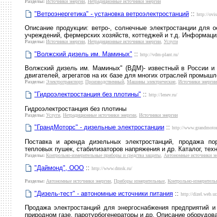
Разделы:
Источники энергии
,
Нетрадиционные источники энергии
"Ветроэнергетика" - установка ветроэлектростанций
::
http://ovi
Описание продукции: ветро-, cолнечные электростанции для о
учреждений, фермерских хозяйств, коттеджей и т.д. Информаци
Разделы:
Источники энергии
,
Нетрадиционные источники энергии
,
Услуги
"Волжский дизель им. Маминых"
::
http://vdm-plant.ru/
Волжский дизель им. Маминых" (ВДМ)- известный в России и 
двигателей, агрегатов на их базе для многих отраслей промышл
Разделы:
Электротранспорт
,
Производственный
,
Машины электрические
,
Источники энергии
"Гидроэлектростанция без плотины"
::
http://lenev.ru/
Гидроэлектростанция без плотины
Разделы:
Услуги
,
Нетрадиционные источники энергии
,
Источники энергии
"ГрандМоторс" - дизельные электростанции
::
http://www.grandmotor
Поставка и аренда дизельных электростанций, продажа пор
тепловых пушек, стабилизаторов напряжения и др. Каталог, тех
Разделы:
Контрольно-измерительные приборы и средства защиты
,
Автономные источники э
"Даймонд", ООО
::
http://www.dmsk.ru/
Разделы:
Автономные источники энергии
,
Приборы измерительные
,
Контрольно-измеритель
"Дизель-тест" - автономные источники питания
::
http://dizel.web.ur
Продажа электростанций для энергоснабжения предприятий и 
природном газе, паротурбогенераторы и др. Описание оборудова