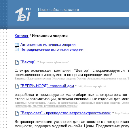
Поиск сайта в каталоге:
Каталог
/
Источники энергии
Автономные источники энергии
Нетрадиционные источники энергии
"Вектор"
::
http://www.spbvector.ru/
Электротехническая компания "Вектор" специализируется
промышленного инструмента по ценам производителей.
Разделы:
Электроинструмент
,
Источники энергии
,
Услуги
,
Автономные источники энергии
,
Т
"ВЕПРЬ-НОРД", торговый дом
::
http://www.vepr.spb.ru/
разработка и производство малогабаритных электроагрегатов
степени автоматизации, включая специальные изделия для монт
Разделы:
Оборудование
,
Насосы и компрессоры
,
Автономные источники энергии
,
Элект
(компрессоры, агрегаты и установки компрессорные)
"Ветро-свет" - проиводство ветроэлектроустановок
::
http://vetro
Ветроэнергетические установки для автономного электропитан
мощности, подборка моделей он-лайн. Цены. Предложение услу