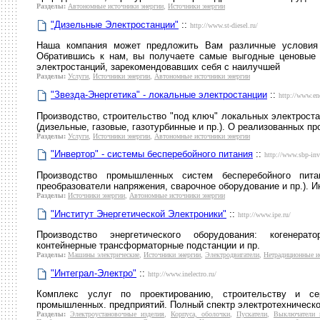
Разделы:
Автономные источники энергии
,
Источники энергии
"Дизельные Электростанции"
::
http://www.st-diesel.ru/
Наша компания может предложить Вам различные условия 
Обратившись к нам, вы получаете самые выгодные ценовые
электростанций, зарекомендовавших себя с наилучшей
Разделы:
Услуги
,
Источники энергии
,
Автономные источники энергии
"Звезда-Энергетика" - локальные электростанции
::
http://www.en
Производство, строительство "под ключ" локальных электроста
(дизельные, газовые, газотурбинные и пр.). О реализованных пр
Разделы:
Услуги
,
Источники энергии
,
Автономные источники энергии
"Инвертор" - системы бесперебойного питания
::
http://www.sbp-inve
Производство промышленных систем бесперебойного питан
преобразователи напряжения, сварочное оборудование и пр.). 
Разделы:
Источники энергии
,
Автономные источники энергии
"Институт Энергетической Электроники"
::
http://www.ipe.ru/
Производство энергетического оборудования: когенерато
контейнерные трансформаторные подстанции и пр.
Разделы:
Машины электрические
,
Источники энергии
,
Электродвигатели
,
Нетрадиционные и
"Интеграл-Электро"
::
http://www.inelectro.ru/
Комплекс услуг по проектированию, строительству и се
промышленных. предприятий. Полный спектр электротехническо
Разделы:
Электроустановочные изделия
,
Корпуса, оболочки
,
Пускатели
,
Выключатели 