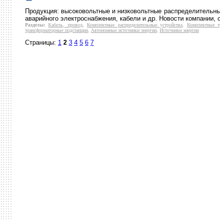
Продукция: высоковольтные и низковольтные распределительны
аварийного электроснабжения, кабели и др. Новости компании, 
Разделы:
Кабель, провод
,
Комплектные распределительные устройства
,
Комплектные т
трансформаторные подстанции
,
Автономные источники энергии
,
Источники энергии
Страницы:
1
2
3
4
5
6
7