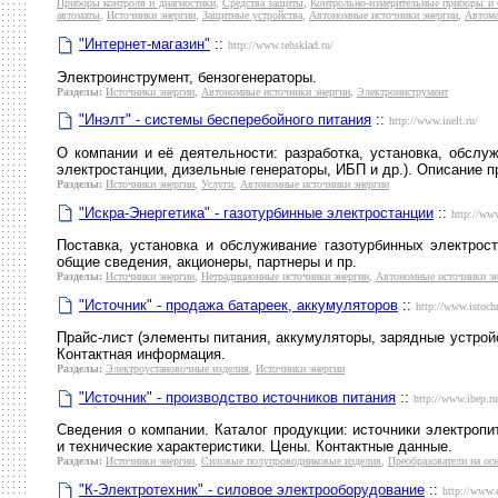
Приборы контроля и диагностики
,
Средства защиты
,
Контрольно-измерительные приборы и 
автоматы
,
Источники энергии
,
Защитные устройства
,
Автономные источники энергии
,
Автома
"Интернет-магазин"
::
http://www.tehsklad.ru/
Электроинструмент, бензогенераторы.
Разделы:
Источники энергии
,
Автономные источники энергии
,
Электроинструмент
"Инэлт" - системы бесперебойного питания
::
http://www.inelt.ru/
О компании и её деятельности: разработка, установка, обслу
электростанции, дизельные генераторы, ИБП и др.). Описание п
Разделы:
Источники энергии
,
Услуги
,
Автономные источники энергии
"Искра-Энергетика" - газотурбинные электростанции
::
http://www
Поставка, установка и обслуживание газотурбинных электрос
общие сведения, акционеры, партнеры и пр.
Разделы:
Источники энергии
,
Нетрадиционные источники энергии
,
Автономные источники э
"Источник" - продажа батареек, аккумуляторов
::
http://www.istoch
Прайс-лист (элементы питания, аккумуляторы, зарядные устройс
Контактная информация.
Разделы:
Электроустановочные изделия
,
Источники энергии
"Источник" - производство источников питания
::
http://www.ibep.ru
Сведения о компании. Каталог продукции: источники электропи
и технические характеристики. Цены. Контактные данные.
Разделы:
Источники энергии
,
Силовые полупроводниковые изделия
,
Преобразователи на о
"К-Электротехник" - силовое электрооборудование
::
http://www.e