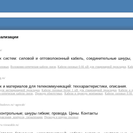
нализации
u/
 систем: силовой и оптоволоконный кабель, соединительные шнуры, ф
иловые
,
Волоконно-оптические кабели связи
,
Кабели силовые 0.66 кВ для стационарной прокладки
,
Каб
g.ru/
 и материалов для телекоммуникаций: теххарактеристики, описания.
для нестационарной прокладки
,
Кабели силовые более 1 кВ для стационарной прокладки
,
Кабели и п
-оптические кабели связи
,
Провода обмоточные
,
Кабели и провода монтажные
,
Кабели силовые 0.66
chudowo.ru/~agrocab/
 контрольные; шнуры гибкие; провода. Цены. Контакты
равления, контроля, сигнализации
,
Провода и шнуры силовые
w.vistacable.ru/