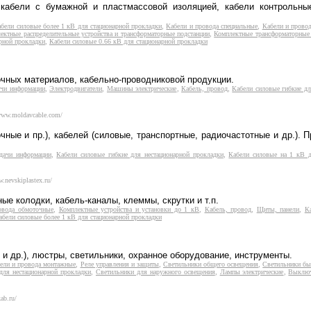
 кабели с бумажной и пластмассовой изоляцией, кабели контрольны
бели силовые более 1 кВ для стационарной прокладки
,
Кабели и провода специальные
,
Кабели и прово
ектные распределительные устройства и трансформаторные подстанции
,
Комплектные трансформаторные 
арной прокладки
,
Кабели силовые 0.66 кВ для стационарной прокладки
очных материалов, кабельно-проводниковой продукции.
ачи информации
,
Электродвигатели
,
Машины электрические
,
Кабель, провод
,
Кабели силовые гибкие дл
/www.moldavcable.com/
ные и пр.), кабелей (силовые, транспортные, радиочастотные и др.). 
едачи информации
,
Кабели силовые гибкие для нестационарной прокладки
,
Кабели силовые на 1 кВ д
w.nevskiplastex.ru/
е колодки, кабель-каналы, клеммы, скрутки и т.п.
овода обмоточные
,
Комплектные устройства и установки до 1 кВ
,
Кабель, провод
,
Щиты, панели
,
К
абели силовые более 1 кВ для стационарной прокладки
 и др.), люстры, светильники, охранное оборудование, инструменты.
ели и провода монтажные
,
Реле управления и защиты
,
Светильники общего освещения
,
Светильники б
для нестационарной прокладки
,
Светильники для наружного освещения
,
Лампы электрические
,
Выключ
ab.ru/