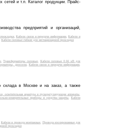
 сетей и т.п. Каталог продукции. Прайс-
изводства предприятий и организаций,
 прокладки
,
Кабели связи и передачи информации
,
Кабели и
,
Кабели силовые гибкие для нестационарной прокладки
и
,
Трансформаторы силовые
,
Кабели силовые 0.66 кВ для
орматоры, дроссели
,
Кабели связи и передачи информации
,
о склада в Москве и на заказ, а также
и, осветительная арматура и пускорегулирующие аппараты
,
ольно-измерительные приборы и средства защиты
,
Кабели
,
Кабели и провода монтажные
,
Провода изолированные для
арной прокладки