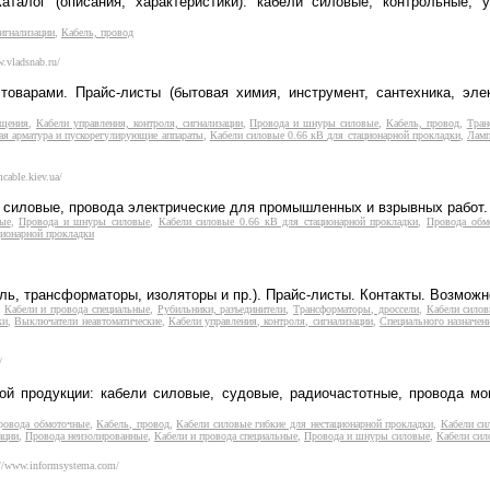
аталог (описания, характеристики): кабели силовые, контрольные, 
сигнализации
,
Кабель, провод
w.vladsnab.ru/
оварами. Прайс-листы (бытовая химия, инструмент, сантехника, эле
ещения
,
Кабели управления, контроля, сигнализации
,
Провода и шнуры силовые
,
Кабель, провод
,
Тран
ая арматура и пускорегулирующие аппараты
,
Кабели силовые 0.66 кВ для стационарной прокладки
,
Ламп
mcable.kiev.ua/
е силовые, провода электрические для промышленных и взрывных работ.
ые
,
Провода и шнуры силовые
,
Кабели силовые 0.66 кВ для стационарной прокладки
,
Провода обм
ционарной прокладки
ь, трансформаторы, изоляторы и пр.). Прайс-листы. Контакты. Возможн
,
Кабели и провода специальные
,
Рубильники, разъединители
,
Трансформаторы, дроссели
,
Кабели силов
ки
,
Выключатели неавтоматические
,
Кабели управления, контроля, сигнализации
,
Специального назначен
/
ой продукции: кабели силовые, судовые, радиочастотные, провода мо
ровода обмоточные
,
Кабель, провод
,
Кабели силовые гибкие для нестационарной прокладки
,
Кабели си
ации
,
Провода неизолированные
,
Кабели и провода специальные
,
Провода и шнуры силовые
,
Кабели сил
://www.informsystema.com/