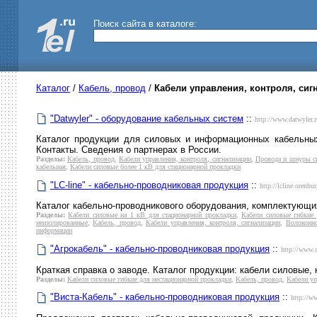
Поиск сайта в каталоге:
Каталог
/
Кабель, провод
/
Кабели управления, контроля, сиг
"Datwyler" - оборудование кабельных систем
::
http://www.datwyler.r
Каталог продукции для силовых и информационных кабельных
Контакты. Сведения о партнерах в России.
Разделы:
Кабель, провод
,
Кабели управления, контроля, сигнализации
,
Провода и шнуры с
кабельная
,
Кабели силовые более 1 кВ для стационарной прокладки
"LC-line" - кабельно-проводниковая продукция
::
http://lcline.orenbur
Каталог кабельно-проводникового оборудования, комплектующих
Разделы:
Кабели силовые на 1 кВ для стационарной прокладки
,
Кабели силовые гибкие 
неизолированные
,
Кабель, провод
,
Кабели управления, контроля, сигнализации
,
Волоконно
информации
"Агрокабель" - кабельно-проводниковая продукция
::
http://www.
Краткая справка о заводе. Каталог продукции: кабели силовые,
Разделы:
Кабели силовые гибкие для нестационарной прокладки
,
Кабель, провод
,
Кабели уп
"Виста-Кабель" - кабельно-проводниковая продукция
::
http://ww