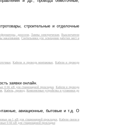
управления и др., провода обмоточные,
ктротовары, строительные и отделочные
сформаторы, дроссели
,
Лампы электрические
,
Выключатели
ы накаливания
,
Светильники для освещения рабочих мест и
оточные
,
Кабели и провода монтажные
,
Кабели и провода
ость заявки онлайн.
ые 0.66 кВ для стационарной прокладки
,
Кабели и провода
ия
,
Кабель, провод
,
Комплектные устройства и установки до
нтажные, авиационные, бытовые и т.д. О
ловые на 1 кВ для стационарной прокладки
,
Кабели связи и
овые 0.66 кВ для стационарной прокладки