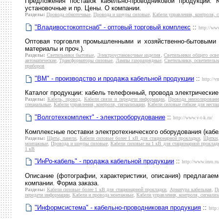
Предложения поставок кабельно-проводниковой продукции. К
установочные и пр. Цены. О компании.
Разделы:
Провода обмоточные
,
Провода и шнуры силовые
,
Кабели управления, контроля, 
"Владивостокоптснаб" - оптовый торговый комплекс
::
http://ww
Оптовая торговля промышленными и хозяйственно-бытовыми т
материалы и проч.).
Разделы:
Светильники бытовые
,
Электроустановочные изделия
,
Светильники общего осв
автоматические
,
Трансформаторы силовые
,
Лампы газоразрядные
,
Светильники, осветительн
приборов
"ВМ" - производство и продажа кабельной продукции
::
http://v
Каталог продукции: кабель телефонный, провода электрически
Разделы:
Кабель, провод
,
Кабели связи и передачи информации
,
Провода неизолированн
специальные
,
Кабели управления, контроля, сигнализации
,
Кабели силовые гибкие для неста
"Волготехкомплект" - электрооборудование
::
http://www.v-t-k.ru/
Комплексные поставки электротехнического оборудования (кабел
Разделы:
Щиты, панели
,
Кабели силовые более 1 кВ для стационарной прокладки
,
Щитки
монтажные
,
Провода и шнуры силовые
,
Кабели силовые на 1 кВ для стационарной проклад
1 кВ
"ИнРо-кабель" - продажа кабельной продукции
::
http://www.inro.ru
Описание (фотографии, характеристики, описания) предлагаем
компании. Форма заказа.
Разделы:
Кабели силовые более 1 кВ для стационарной прокладки
,
Арматура кабельная
,
П
передачи информации
,
Кабели и провода монтажные
,
Кабели управления, контроля, сигнализ
"Информсистема" - кабельно-проводниковая продукция
::
http