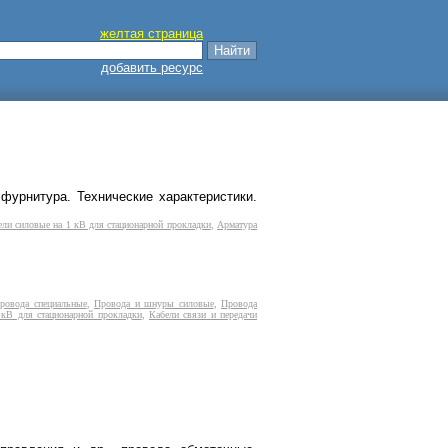
желтая страница
добавить ресурс
урнитура. Технические характеристики.
ели силовые на 1 кВ для стационарной прокладки
,
Арматура
ровода специальные
,
Провода и шнуры силовые
,
Провода
 кВ для стационарной прокладки
,
Кабели связи и передачи