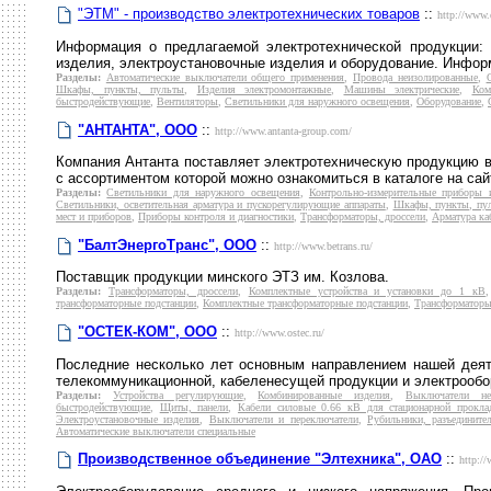
"ЭТМ" - производство электротехнических товаров
::
http://www.
Информация о предлагаемой электротехнической продукции: к
изделия, электроустановочные изделия и оборудование. Инфор
Разделы:
Автоматические выключатели общего применения
,
Провода неизолированные
,
Шкафы, пункты, пульты
,
Изделия электромонтажные
,
Машины электрические
,
Ком
быстродействующие
,
Вентиляторы
,
Светильники для наружного освещения
,
Оборудование
,
"АНТАНТА", ООО
::
http://www.antanta-group.com/
Компания Антанта поставляет электротехническую продукцию в
с ассортиментом которой можно ознакомиться в каталоге на сай
Разделы:
Светильники для наружного освещения
,
Контрольно-измерительные приборы 
Светильники, осветительная арматура и пускорегулирующие аппараты
,
Шкафы, пункты, пу
мест и приборов
,
Приборы контроля и диагностики
,
Трансформаторы, дроссели
,
Арматура ка
"БалтЭнергоТранс", ООО
::
http://www.betrans.ru/
Поставщик продукции минского ЭТЗ им. Козлова.
Разделы:
Трансформаторы, дроссели
,
Комплектные устройства и установки до 1 кВ
трансформаторные подстанции
,
Комплектные трансформаторные подстанции
,
Трансформаторы
"ОСТЕК-КОМ", ООО
::
http://www.ostec.ru/
Последние несколько лет основным направлением нашей деяте
телекоммуникационной, кабеленесущей продукции и электрообо
Разделы:
Устройства регулирующие
,
Комбинированные изделия
,
Выключатели неа
быстродействующие
,
Щиты, панели
,
Кабели силовые 0.66 кВ для стационарной прокла
Электроустановочные изделия
,
Выключатели и переключатели
,
Рубильники, разъедините
Автоматические выключатели специальные
Производственное объединение "Элтехника", ОАО
::
http://