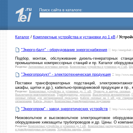
Поиск сайта в каталоге:
Каталог
/
Комплектные устройства и установки до 1 кВ
/
Устрой
"Энерго-балт" - оборудование энергоснабжения
::
http://energobalt.
Подбор, монтаж, обслуживание дизель-генераторных станц
промышленных компрессорных станций и пр. Каталог оборудован
Разделы:
Автономные источники энергии
,
Комплектные устройства и установки до 1 кВ
,
Щи
"Энергопродукт" - электротехническая продукция
::
http://www.ene
Поставки трансформаторных подстанций, электромонтажно
шкафы, щитки и др.), кабельно-проводниковой продукции и пр.,
Разделы:
Комплектные устройства и установки до 1 кВ
,
Провода и шнуры силовые
,
Выключатели неавтоматические
,
Трансформаторы, дроссели
,
Выключатели автоматические
,
П
силовые гибкие для нестационарной прокладки
,
Кабели силовые на 1 кВ для стациона
сигнализации
,
Кабель, провод
,
Комплектные трансформаторные подстанции
"Энергопром" - завод энергетических устройств
::
http://www.enpr
Низковольтное и высоковольтное электрощитовое оборудован
оборудование химзащиты трубопроводов и др. Цены. О компании
Разделы:
Комплектные устройства и установки до 1 кВ
,
Комплектные распределительные ус
и трансформаторные подстанции
,
Устройства защиты, блоки