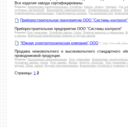
Все изделия завода сертифицированы.
Разделы:
Комплектные распределительные устройства
,
Кабель, провод
,
Опорные
,
Для ос
трубчатых нагревателей
,
Выключатели неавтоматические
,
Ограничивающие аппараты
,
Ко
Трансформаторы измерительные
,
Трансформаторы силовые
,
Для контактной сети
,
Комплектны
Приборостроительное предприятие ООО "Системы контроля"
Приборостроительное предприятие ООО "Системы контроля"
Разделы:
Реле управления
,
Устройства защиты, блоки
,
Приборы контроля и диагностики
,
К
и защиты
,
Контрольно-измерительные приборы и средства защиты
”Южная электротехническая компания”,ООО
::
http://www.uek.odess
Продажа низковольтного и высоковольтного стандартного об
проводниковой продукции.
Разделы:
Выключатели неавтоматические
,
Реле управления
,
Комплектные распределитель
Устройства защиты, блоки
,
Реле защиты
,
Ящики
,
Корпуса, оболочки
,
Реле управления
изделия
,
Щиты, панели
,
Изделия электромонтажные
,
Комплектные устройства и установки д
Страницы:
1
2