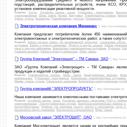
Электрооборудование среднего и низкого напряжения. Пр
подстанций, распределительных устройств, ячеек КСО, КРУ
установок компенсации реактивной мощности.
Разделы:
Услуги
,
Устройства защиты, блоки
,
Рубильники, разъединители
,
Выключа
Электромагнитные
,
Щиты, панели
,
Ящики
,
Вакуумные
,
Трансформаторы силовые
,
Компле
пункты, пульты
,
Контакторы
,
Трансформаторы, дроссели
,
Герсиконовые
Электротехническая компания Минимакс
::
http://www.minimaks.
Компания предлагает потребителям более 450 наименований
электромонтажных и электротехнических работ, а также сопутс
Разделы:
Кабели силовые гибкие для нестационарной прокладки
,
Светильники общего
подстанции
,
Кабели и провода монтажные
,
Провода и шнуры силовые
,
Кабели управления
связи и передачи информации
,
Комплектные трансформаторные подстанции
,
Пускатели
,
Каб
установки насосные)
,
Кабели и провода специальные
,
Щиты, панели
Группа Компаний "Электрощит" – ТМ Самара, ЗАО
::
http://www.e
ЗАО «Группа Компаний «Электрощит» – ТМ Самара» являет
продукции и изделий стройиндустрии.
Разделы:
Трансформаторы силовые
,
Щиты, панели
,
Коммутационные аппараты
,
Комп
измерительные
,
Рубильники, разъединители
,
Комплектные трансформаторные подстанции
Шкафы, пункты, пульты
,
Специального назначения
,
Комплектные распределительные устрой
Группа компанийй "ЭЛЕКТРОПРОДУКТЪ"
::
http://electroprodukt.ru/
Наша компания занимается комплексными поставками электроте
Разделы:
Устройства защиты, блоки
,
Устройства защитного отключения (УЗО) и диффер
электромонтажные
,
Электроустановочные изделия
,
Контрольно-измерительные приборы и 
быстродействующие
,
Приборы для измерения расхода электро и теплоэнергии, воды и 
выключатели общего применения
,
Выключатели и переключатели
,
Щиты, панели
Московский завод "ЭЛЕКТРОЩИТ", ОАО
::
http://www.moselectro.ru/
Компания Мосэлектрощит является одним из крупнейших прои