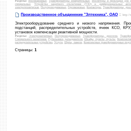
Разделы:
Изоляционные
,
Трансформаторы измерительные
,
Изоляторы и прокладки для р
специальные
,
Устройства защитного отключения (УЗО) и дифференциальные авто
электротехническая
,
Полупроводниковые
,
Герсиконовые
,
Контакторы
,
Трансформаторы, дрос
Производственное объединение "Элтехника", ОАО
::
http://
Электрооборудование среднего и низкого напряжения. Пр
подстанций, распределительных устройств, ячеек КСО, КРУ
установок компенсации реактивной мощности.
Разделы:
Электромагнитные
,
Полупроводниковые
,
Трансформаторы, дроссели
,
Трансфо
Специального назначения
,
Рубильники, разъединители
,
Шкафы, пункты, пульты
,
Комплектны
распределительные устройства
,
Услуги
,
Щиты, панели
,
Комплектные трансформаторные подс
Страницы:
1