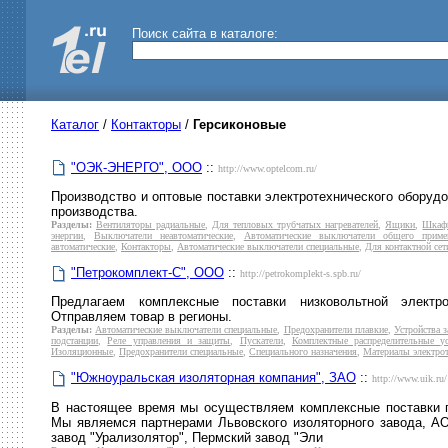
Поиск сайта в каталоге:
Каталог
/
Контакторы
/
Герсиконовые
"ОЭК-ЭНЕРГО", ООО
::
http://www.optelcom.ru/
Производство и оптовые поставки электротехнического оборудо
производства.
Разделы:
Вентиляторы радиальные
,
Для тепловых трубчатых нагревателей
,
Ящики
,
Шкаф
энергии
,
Выключатели неавтоматические
,
Автоматические выключатели общего приме
автоматические
,
Контакторы
,
Автоматические выключатели специальные
,
Для контактной сет
"Петрокомплект-С", ООО
::
http://petrokomplekt-s.spb.ru/
Предлагаем комплексные поставки низковольтной электр
Отправляем товар в регионы.
Разделы:
Автоматические выключатели специальные
,
Предохранители плавкие
,
Устройства 
подстанции
,
Реле управления и защиты
,
Пускатели
,
Комплектные распределительные ус
Изоляционные
,
Предохранители специальные
,
Специального назначения
,
Материалы электрот
"Южноуральская изоляторная компания", ЗАО
::
http://www.uik.ru/
В настоящее время мы осуществляем комплексные поставки п
Мы являемся партнерами Львовского изоляторного завода, АО
завод "Урализолятор", Пермский завод "Эли