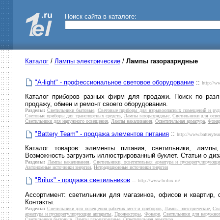
Поиск сайта в каталоге:
Каталог
/
Лампы электрические
/
Лампы газоразрядные
"A-light" - профессиональное световое оборудование
::
http://ww
Каталог приборов разных фирм для продажи. Поиск по разл
продажу, обмен и ремонт своего оборудования.
Разделы:
Светильники бытовые
,
Световые приборы для взрывоопасных помещений и руд
Световые приборы для транспортных средств
,
Лампы газоразрядные
,
Светильники для осве
Светильники для наружного освещения
,
Лампы накаливания
,
Осветительная арматура
,
Фона
"Battery Team" - продажа элементов питания
::
http://www.batterytea
Каталог товаров: элементы питания, светильники, лампы,
Возможность загрузить иллюстрированный буклет. Статьи о диз
Разделы:
Лампы накаливания
,
Светильники, осветительная арматура и пускорегулирующи
Автономные источники энергии
,
Нетрадиционные источники энергии
"Brilux" - продажа светильников
::
http://www.brilux.ru/
Ассортимент: светильники для магазинов, офисов и квартир, 
Контакты.
Разделы:
Светильники для освещения рабочих мест и приборов
,
Лампы электрические
,
Све
арматура и пускорегулирующие аппараты
,
Прожекторы
,
Фонари
,
Светильники для наружно
Светильники бытовые
,
Лампы газоразрядные
,
Осветительная арматура