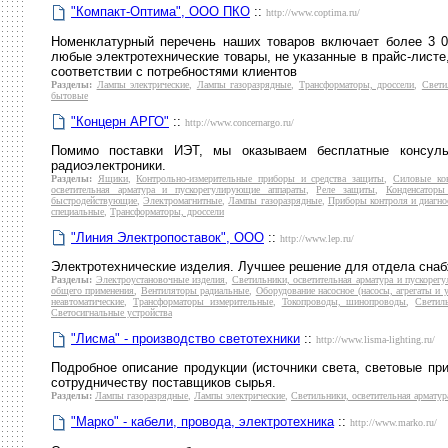
"Компакт-Оптима", ООО ПКО
::
http://www.coptima.ru/
Номенклатурный перечень наших товаров включает более 3 
любые электротехнические товары, не указанные в прайс-листе
соответствии с потребностями клиентов
Разделы:
Лампы электрические
,
Лампы газоразрядные
,
Трансформаторы, дроссели
,
Свети
бытовые
"Концерн АРГО"
::
http://www.concernargo.ru/
Помимо поставки ИЭТ, мы оказываем бесплатные консуль
радиоэлектроники.
Разделы:
Ящики
,
Контрольно-измерительные приборы и средства защиты
,
Силовые ко
осветительная арматура и пускорегулирующие аппараты
,
Реле защиты
,
Конденсаторы
быстродействующие
,
Электромагнитные
,
Лампы газоразрядные
,
Приборы контроля и диагно
специальные
,
Трансформаторы, дроссели
"Линия Электропоставок", ООО
::
http://www.lep.ru/
Электротехнические изделия. Лучшее решение для отдела снаб
Разделы:
Электроустановочные изделия
,
Светильники, осветительная арматура и пускорег
общего применения
,
Вентиляторы радиальные
,
Оборудование насосное (насосы, агрегаты и 
неавтоматические
,
Трансформаторы измерительные
,
Токопроводы, шинопроводы
,
Светил
Светосигнальные устройства
"Лисма" - производство светотехники
::
http://www.lisma-lighting.ru/
Подробное описание продукции (источники света, световые при
сотрудничеству поставщиков сырья.
Разделы:
Лампы газоразрядные
,
Лампы электрические
,
Светильники, осветительная армату
"Марко" - кабели, провода, электротехника
::
http://www.marko.ru/