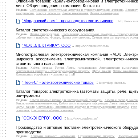
Описание товаров: кабельно-проводниковая и электротехническ
лист. Общие сведения о компании. Контакты.
Разделы:
Светильники, осветительная арматура и пускорегулирующие аппараты
,
Электроу
электрические
,
Корпуса, оболочки
,
Лампы накаливания
,
Лампы газоразрядные
"Мордовский свет" - производство светильников
::
http://www.mor
Каталог светотехнического оборудования.
Разделы:
Лампы газоразрядные
,
Светильники, осветительная арматура и пускорегулиру
рабочих мест и приборов
,
Фонари
,
Лампы электрические
,
Светильники для наружного освещ
"МЭК ЭЛЕКТРИКА", ООО
::
http://www.mecelectrica.ru/
Многоотраслевая электротехническая компания «МЭК Электри
широкого ассортимента электромонтажной, электротехническ
строительного назначения.
Разделы:
Кабель, провод
,
Услуги
,
Лампы газоразрядные
,
Автоматические выключате
осветительная арматура и пускорегулирующие аппараты
,
Щиты, панели
,
Лампы накаливани
Комплектные устройства и установки до 1 кВ
"Неон-С" - электротехнические товары
::
http://shop.tdneon.ru/
Каталог товаров: электротехника (автоматы защиты, реле, щиты
инструменты.
Разделы:
Кабели силовые гибкие для нестационарной прокладки
,
Кабели и провода монта
Выключатели неавтоматические
,
Кабели связи и передачи информации
,
Лампы электрические
Щиты, панели
,
Светильники, осветительная арматура и пускорегулирующие аппараты
,
Реле
освещения
,
Светильники общего освещения
"ОЭК-ЭНЕРГО", ООО
::
http://www.optelcom.ru/
Производство и оптовые поставки электротехнического оборудо
производства.
Разделы:
Аппараты высокого напряжения
,
Ограничивающие аппараты
,
Электромагнит