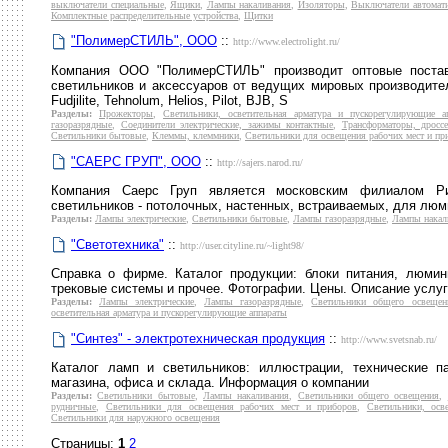
выключатели специальные
,
Ящики
,
Лампы накаливания
,
Изоляторы
,
Выключатели автомати
Комплектные распределительные устройства
,
Щитки
"ПолимерСТИЛЬ", ООО
::
http://www.electrolight.ru/
Компания ООО "ПолимерСТИЛЬ" производит оптовые поставк
светильников и аксессуаров от ведущих мировых производителе
Fudjilite, Tehnolum, Helios, Pilot, BJB, S
Разделы:
Прожекторы
,
Светильники, осветительная арматура и пускорегулирующие а
газоразрядные
,
Соединители электрические, зажимы контактные
,
Трансформаторы, дросс
Светильники бытовые
,
Клеммы, клеммники
,
Светильники для освещения рабочих мест и пр
"САЕРС ГРУП", ООО
::
http://sajers.narod.ru/
Компания Саерс Груп является московским филиалом Риж
светильников - потолочных, настенных, встраиваемых, для лю
Разделы:
Лампы электрические
,
Светильники бытовые
,
Лампы газоразрядные
,
Лампы накал
"Светотехника"
::
http://user.cityline.ru/~light98/
Справка о фирме. Каталог продукции: блоки питания, люмин
трековые системы и прочее. Фотографии. Цены. Описание услуг
Разделы:
Лампы электрические
,
Лампы газоразрядные
,
Светильники общего освещен
осветительная арматура и пускорегулирующие аппараты
"Синтез" - электротехническая продукция
::
http://www.svetsnab.ru/
Каталог ламп и светильников: иллюстрации, технические п
магазина, офиса и склада. Информация о компании
Разделы:
Светильники бытовые
,
Лампы накаливания
,
Светильники общего освещения
,
рудничные
,
Светильники для освещения рабочих мест и приборов
,
Светильники, осв
Светильники для наружного освещения
Страницы:
1
2