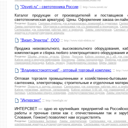
"Osveti.ru" - светотехника России
::
http://www.osveti.ru/
Каталог продукции от производителей и поставщиков св
светотехническая арматура). Цены. Оформление заказа он-лай
Разделы:
Фонари
,
Световые приборы для взрывоопасных помещений и рудничные
,
Светил
Лампы газоразрядные
,
Облучатели и светильники для с/х помещений и техпроцессов
,
Свети
Светильники для освещения рабочих мест и приборов
,
Лампы электрические
,
Световые п
арматура и пускорегулирующие аппараты
"Визит-Электра", ООО
::
http://www.vizit-elektra.ru/
Продажа низковольтного, высоковольтного оборудования, каб
комплектация и сборка любого электрощитового оборудования и
Разделы:
Шкафы, пункты, пульты
,
Щитки
,
Дроссели
,
Кабели силовые на 1 кВ для ста
Кабели связи и передачи информации
,
Изоляторы
,
Лампы газоразрядные
,
Приборы для измер
стационарной прокладки
,
Кабель, провод
,
Трансформаторы силовые
,
Щиты, панели
"Владивостокоптснаб" - оптовый торговый комплекс
::
http://ww
Оптовая торговля промышленными и хозяйственно-бытовыми 
сантехника, электротовары, строительные и отделочные материа
Разделы:
Провода и шнуры силовые
,
Светильники для освещения рабочих мест и приб
Кабели управления, контроля, сигнализации
,
Кабели силовые 0.66 кВ для стационарной п
бытовые
,
Светильники общего освещения
,
Электроустановочные изделия
,
Лампы электриче
"Интерсвет"
::
http://interlight.ru/
ИНТЕРСВЕТ — одно из крупнейших предприятий на Российском
работы и прочные связи как с отечественными так и зару
Словакия, Гонконг) позволяют нам осуществлять
Разделы:
Светильники бытовые
,
Лампы электрические
,
Светильники для освещения 
осветительная арматура и пускорегулирующие аппараты
,
Светильники для наружного освеще