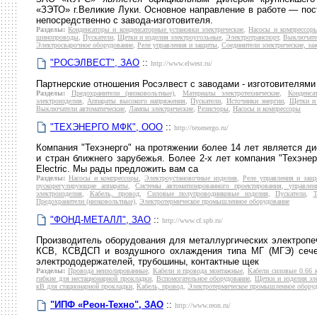
«ЗЭТО» г.Великие Луки. Основное направление в работе — пос
непосредственно с завода-изготовителя.
Разделы:
Конденсаторы и конденсаторные установки электрические
,
Насосы и компрессор
шинопроводы
,
Пускатели
,
Щетки и изделия электроугольные
,
Электротранспорт
,
Выключате
Электросварочное оборудование
,
Реле управления и защиты
,
Соединители электрические, з
"РОСЭЛВЕСТ", ЗАО
::
http://www.elwest.ru/
Партнерские отношения Росэлвест с заводами - изготовителями
Разделы:
Предохранители (низковольтные)
,
Материалы электротехнические
,
Конденса
электроизделия
,
Аппараты высокого напряжения
,
Пускатели
,
Источники энергии
,
Щетки и 
Выключатели автоматические
,
Лампы электрические
,
Резисторы
,
Насосы и компрессоры
"ТЕХЭНЕРГО МФК", ООО
::
http://texenergo.ru/
Компания "Техэнерго" на протяжении более 14 лет является д
и стран ближнего зарубежья. Более 2-х лет компания "Техэне
Electric. Мы рады предложить вам са
Разделы:
Насосы и компрессоры
,
Электроустановочные изделия
,
Реле управления и защ
пускорегулирующие аппараты
,
Системы автоматизированного проектирования, управле
электроизделия
,
Кабель, провод
,
Силовые полупроводниковые изделия
,
Пускатели
,
Т
Предохранители (низковольтные)
,
Электротермическое промышленное оборудование
"ФОНД-МЕТАЛЛ", ЗАО
::
http://www.cf.spb.ru/
Производитель оборудования для металлургических электроп
КСВ, КСВДСП и воздушного охлаждения типа МГ (МГЭ) сече
электрододержателей, трубошины, контактные щек
Разделы:
Провода неизолированные
,
Кабели и провода монтажные
,
Кабели силовые 0.66 
гибкие для нестационарной прокладки
,
Вспомогательное оборудование
,
Щетки и изделия эл
кВ для стационарной прокладки
,
Кабель, провод
,
Электротермическое промышленное обору
"ИПФ «Реон-Техно", ЗАО
::
http://www.reon.ru/