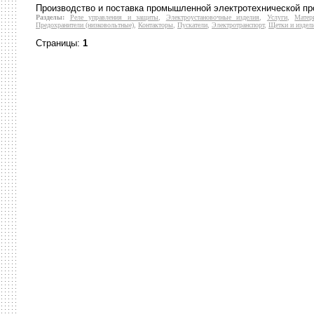
Производство и поставка промышленной электротехнической пр
Разделы:
Реле управления и защиты
,
Электроустановочные изделия
,
Услуги
,
Матер
Предохранители (низковольтные)
,
Контакторы
,
Пускатели
,
Электротранспорт
,
Щетки и издел
Страницы:
1