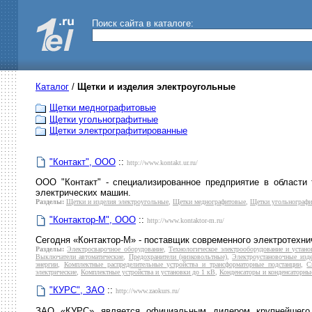
Поиск сайта в каталоге:
Каталог
/
Щетки и изделия электроугольные
Щетки меднографитовые
Щетки угольнографитные
Щетки электрографитированные
"Контакт", ООО
::
http://www.kontakt.ur.ru/
ООО "Контакт" - специализированное предприятие в области 
электрических машин.
Разделы:
Щетки и изделия электроугольные
,
Щетки меднографитовые
,
Щетки угольнограф
"Контактор-М", ООО
::
http://www.kontaktor-m.ru/
Сегодня «Контактор-М» - поставщик современного электротехни
Разделы:
Электросварочное оборудование
,
Технологическое электрооборудование и устано
Выключатели автоматические
,
Предохранители (низковольтные)
,
Электроустановочные изд
энергии
,
Комплектные распределительные устройства и трансформаторные подстанции
,
С
электрические
,
Комплектные устройства и установки до 1 кВ
,
Конденсаторы и конденсаторные
"КУРС", ЗАО
::
http://www.zaokurs.ru/
ЗАО «КУРС» является официальным дилером крупнейшего 