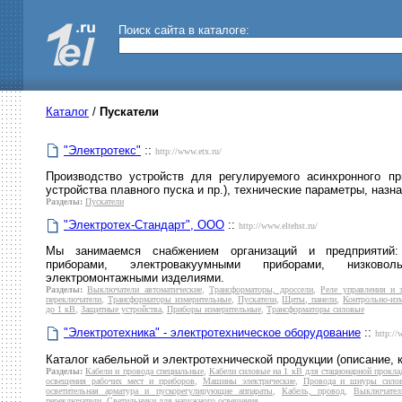
Поиск сайта в каталоге:
Каталог
/
Пускатели
"Электротекс"
::
http://www.etx.ru/
Производство устройств для регулируемого асинхронного при
устройства плавного пуска и пр.), технические параметры, назн
Разделы:
Пускатели
"Электротех-Стандарт", ООО
::
http://www.eltehst.ru/
Мы занимаемся снабжением организаций и предприятий: 
приборами, электровакуумными приборами, низковол
электромонтажными изделиями.
Разделы:
Выключатели автоматические
,
Трансформаторы, дроссели
,
Реле управления и 
переключатели
,
Трансформаторы измерительные
,
Пускатели
,
Щиты, панели
,
Контрольно-из
до 1 кВ
,
Защитные устройства
,
Приборы измерительные
,
Трансформаторы силовые
"Электротехника" - электротехническое оборудование
::
http://
Каталог кабельной и электротехнической продукции (описание, к
Разделы:
Кабели и провода специальные
,
Кабели силовые на 1 кВ для стационарной прокла
освещения рабочих мест и приборов
,
Машины электрические
,
Провода и шнуры сило
осветительная арматура и пускорегулирующие аппараты
,
Кабель, провод
,
Выключател
переключатели
,
Светильники для наружного освещения