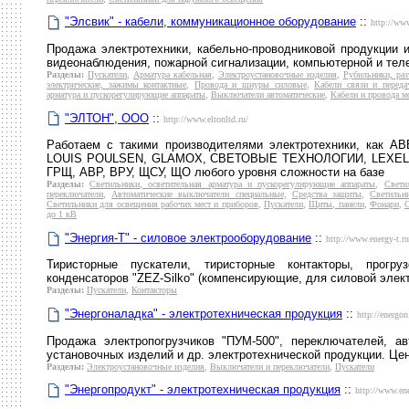
"Элсвик" - кабели, коммуникационное оборудование
::
http://www
Продажа электротехники, кабельно-проводниковой продукции 
видеонаблюдения, пожарной сигнализации, компьютерной и тел
Разделы:
Пускатели
,
Арматура кабельная
,
Электроустановочные изделия
,
Рубильники, раз
электрические, зажимы контактные
,
Провода и шнуры силовые
,
Кабели связи и перед
арматура и пускорегулирующие аппараты
,
Выключатели автоматические
,
Кабели и провода 
"ЭЛТОН", ООО
::
http://www.eltonltd.ru/
Работаем с такими производителями электротехники, как 
LOUIS POULSEN, GLAMOX, СВЕТОВЫЕ ТЕХНОЛОГИИ, LEXEL, D
ГРЩ, АВР, ВРУ, ЩСУ, ЩО любого уровня сложности на базе
Разделы:
Светильники, осветительная арматура и пускорегулирующие аппараты
,
Свети
переключатели
,
Автоматические выключатели специальные
,
Средства защиты
,
Светильн
Светильники для освещения рабочих мест и приборов
,
Пускатели
,
Щиты, панели
,
Фонари
,
до 1 кВ
"Энергия-Т" - силовое электрооборудование
::
http://www.energy-t.ru
Тиристорные пускатели, тиристорные контакторы, прогр
конденсаторов "ZEZ-Silko" (компенсирующие, для силовой электр
Разделы:
Пускатели
,
Контакторы
"Энергоналадка" - электротехническая продукция
::
http://energon
Продажа электропогрузчиков "ПУМ-500", переключателей, а
установочных изделий и др. электротехнической продукции. Це
Разделы:
Электроустановочные изделия
,
Выключатели и переключатели
,
Пускатели
"Энергопродукт" - электротехническая продукция
::
http://www.ene