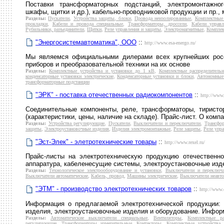
Поставки трансформаторных подстанций, электромонтажно
шкафы, щитки и др.), кабельно-проводниковой продукции и пр.,
Разделы:
Пускатели
,
Устройства защиты, блоки
,
Провода неизолированные
,
Комплектные 
прокладки
,
Кабели и провода специальные
,
Трансформаторы, дроссели
,
Кабели управл
Рубильники, разъединители
,
Щитки
,
Реле управления и защиты
,
Электромагнитные
,
Комплек
"Энергосистемавтоматика", ООО
::
http://www.esa-energo.ru/
Мы являемся официальными дилерами всех крупнейших росс
приборов и преобразовательной техники на их основе
Разделы:
Комплектные устройства и установки до 1 кВ
,
Комплектные распределитель
конденсаторные установки электрические
,
Конденсаторные установки и блоки
,
Автономные 
трансформаторные подстанции
"ЭРК" - поставка отечественных радиокомпонентов
::
http://www.
Соединительные компоненты, реле, трансформаторы, тиристор
(характеристики, цены, наличие на складе). Прайс-лист. О ком
Разделы:
Устройства регулирующие
,
Пускатели
,
Выключатели и переключатели
,
Трансфо
защиты
,
Электроустановочные изделия
,
Изделия электромонтажные
,
Реле защиты
,
Реле упр
"Эст-Элек" - элетротехнические товары
::
http://www.rexel.ru/
Прайс-листы на электротехническую продукцию отечественно
аппаратура, кабеленесущие системы, электроустановочные изде
Разделы:
Технологическое электрооборудование и установки
,
Выключатели и переключа
Выключатели автоматические
,
Кабель, провод
,
Машины электрические
,
Выключатели неавто
"ЭТМ" - производство электротехнических товаров
::
http://www.
Информация о предлагаемой электротехнической продукции: к
изделия, электроустановочные изделия и оборудование. Инфор
Разделы:
Автоматические выключатели специальные
,
Вентиляторы
,
Комплектные ра
регулирующие
,
Трансформаторы измерительные
,
Контакторы
,
Комплектные устройства