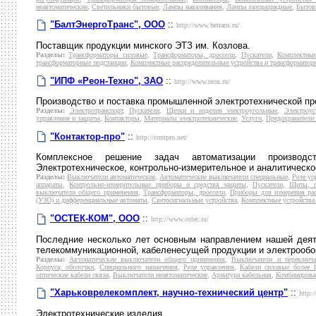
неавтоматические
,
Светильники бытовые
,
Лампы накаливания
,
Лампы газоразрядные
,
Бытов
"БалтЭнергоТранс", ООО
::
http://www.betrans.ru/
Поставщик продукции минского ЭТЗ им. Козлова.
Разделы:
Трансформаторы силовые
,
Трансформаторы, дроссели
,
Пускатели
,
Комплектные
трансформаторные подстанции
,
Комплектные распределительные устройства и трансформатор
"ИПФ «Реон-Техно", ЗАО
::
http://www.reon.ru/
Производство и поставка промышленной электротехнической пр
Разделы:
Электротранспорт
,
Пускатели
,
Щетки и изделия электроугольные
,
Электроус
управления и защиты
,
Контакторы
,
Материалы электротехнические
,
Услуги
,
Предохранители 
"Контактор-про"
::
http://contpro.net/
Комплексное решение задач автоматизации производс
Электротехническое, контрольно-измерительное и аналитическо
Разделы:
Выключатели автоматические
,
Автоматические выключатели специальные
,
Реле уп
аппараты
,
Контрольно-измерительные приборы и средства защиты
,
Пускатели
,
Щиты, п
выключатели общего применения
,
Трансформаторы, дроссели
,
Приборы для измерения рас
(УЗО) и дифференциальные автоматы
,
Светосигнальные устройства
,
Комплектные устройства 
"ОСТЕК-КОМ", ООО
::
http://www.ostec.ru/
Последние несколько лет основным направлением нашей деяте
телекоммуникационной, кабеленесущей продукции и электрообо
Разделы:
Автоматические выключатели общего применения
,
Выключатели и переключа
Корпуса, оболочки
,
Специального назначения
,
Реле управления
,
Кабели силовые более 
оптические кабели связи
,
Выключатели неавтоматические
,
Арматура кабельная
,
Комбинирова
"Харьковрелекомплект, научно-технический центр"
::
http:
Электротехнические изделия