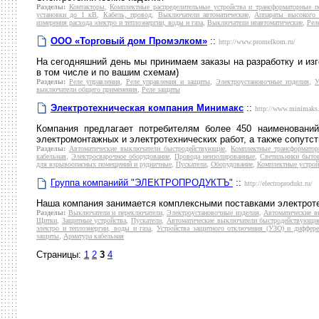
Разделы:
Контакторы
,
Комплектные распределительные устройства и трансформаторные п
установки до 1 кВ
,
Кабель, провод
,
Выключатели автоматические
,
Аппараты высокого 
измерения расхода электро и теплоэнергии, воды и газа
,
Выключатели неавтоматические
,
Рел
ООО «Торговый дом Промэлком»
::
http://www.promelkom.ru/
На сегодняшний день мы принимаем заказы на разработку и изг
в том числе и по вашим схемам)
Разделы:
Реле управления
,
Реле управления и защиты
,
Электроустановочные изделия
,
У
выключатели общего применения
,
Реле защиты
Электротехническая компания Минимакс
::
http://www.minimaks.
Компания предлагает потребителям более 450 наименований
электромонтажных и электротехнических работ, а также сопутс
Разделы:
Автоматические выключатели быстродействующие
,
Комплектные трансформатор
кабельная
,
Электросварочное оборудование
,
Провода неизолированные
,
Светильники быто
для взрывоопасных помещений и рудничные
,
Пускатели
,
Оборудование
,
Комплектные устрой
Группа компанийй "ЭЛЕКТРОПРОДУКТЪ"
::
http://electroprodukt.ru/
Наша компания занимается комплексными поставками электроте
Разделы:
Выключатели и переключатели
,
Электроустановочные изделия
,
Автоматические в
Щитки
,
Защитные устройства
,
Пускатели
,
Автоматические выключатели быстродействующи
электро и теплоэнергии, воды и газа
,
Устройства защитного отключения (УЗО) и диффер
защиты
,
Арматура кабельная
Страницы:
1
2
3
4