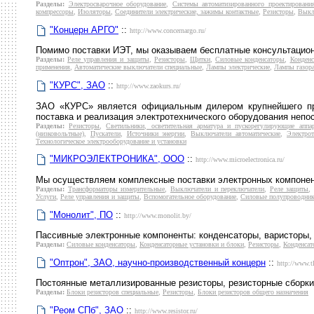
Разделы:
Электросварочное оборудование
,
Системы автоматизированного проектировани
компрессоры
,
Изоляторы
,
Соединители электрические, зажимы контактные
,
Резисторы
,
Выкл
"Концерн АРГО"
::
http://www.concernargo.ru/
Помимо поставки ИЭТ, мы оказываем бесплатные консультацион
Разделы:
Реле управления и защиты
,
Резисторы
,
Щитки
,
Силовые конденсаторы
,
Конденс
применения
,
Автоматические выключатели специальные
,
Лампы электрические
,
Лампы газор
"КУРС", ЗАО
::
http://www.zaokurs.ru/
ЗАО «КУРС» является официальным дилером крупнейшего про
поставка и реализация электротехнического оборудования непос
Разделы:
Резисторы
,
Светильники, осветительная арматура и пускорегулирующие аппа
(низковольтные)
,
Пускатели
,
Источники энергии
,
Выключатели автоматические
,
Электро
Технологическое электрооборудование и установки
"МИКРОЭЛЕКТРОНИКА", ООО
::
http://www.microelectronica.ru/
Мы осуществляем комплексные поставки электронных компонент
Разделы:
Трансформаторы измерительные
,
Выключатели и переключатели
,
Реле защиты
Услуги
,
Реле управления и защиты
,
Вспомогательное оборудование
,
Силовые полупроводник
"Монолит", ПО
::
http://www.monolit.by/
Пассивные электронные компоненты: конденсаторы, варисторы, 
Разделы:
Силовые конденсаторы
,
Конденсаторные установки и блоки
,
Резисторы
,
Конденсат
"Оптрон", ЗАО, научно-производственный концерн
::
http://www.t
Постоянные металлизированные резисторы, резисторные сборки 
Разделы:
Блоки резисторов специальные
,
Резисторы
,
Блоки резисторов общего назначения
"Реом СПб", ЗАО
::
http://www.resistor.ru/