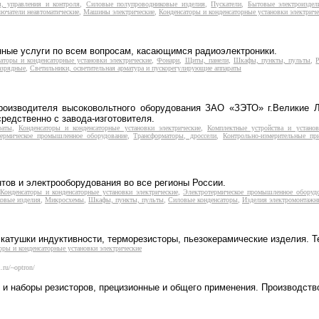
я, управления и контроля
,
Силовые полупроводниковые изделия
,
Пускатели
,
Бытовые электроиздел
ючатели неавтоматические
,
Машины электрические
,
Конденсаторы и конденсаторные установки электриче
ные услуги по всем вопросам, касающимся радиоэлектроники.
аторы и конденсаторные установки электрические
,
Фонари
,
Щиты, панели
,
Шкафы, пункты, пульты
,
азрядные
,
Светильники, осветительная арматура и пускорегулирующие аппараты
изводителя высоковольтного оборудования ЗАО «ЗЭТО» г.Великие Л
редственно с завода-изготовителя.
раты
,
Конденсаторы и конденсаторные установки электрические
,
Комплектные устройства и устано
термическое промышленное оборудование
,
Трансформаторы, дроссели
,
Контрольно-измерительные пр
ов и электрооборудования во все регионы России.
,
Конденсаторы и конденсаторные установки электрические
,
Электротермическое промышленное оборуд
овые изделия
,
Микросхемы
,
Шкафы, пункты, пульты
,
Силовые конденсаторы
,
Изделия электромонтажн
катушки индуктивности, терморезисторы, пьезокерамические изделия. Т
оры и конденсаторные установки электрические
l.ru/~optron/
и наборы резисторов, прецизионные и общего применения. Производство