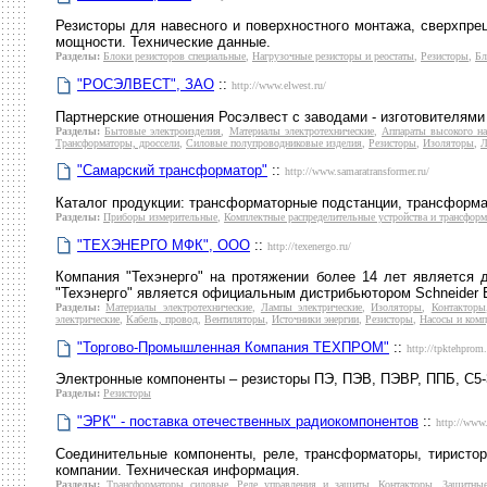
Резисторы для навесного и поверхностного монтажа, сверхпре
мощности. Технические данные.
Разделы:
Блоки резисторов специальные
,
Нагрузочные резисторы и реостаты
,
Резисторы
,
Бл
"РОСЭЛВЕСТ", ЗАО
::
http://www.elwest.ru/
Партнерские отношения Росэлвест с заводами - изготовителями
Разделы:
Бытовые электроизделия
,
Материалы электротехнические
,
Аппараты высокого н
Трансформаторы, дроссели
,
Силовые полупроводниковые изделия
,
Резисторы
,
Изоляторы
,
Л
"Самарский трансформатор"
::
http://www.samaratransformer.ru/
Каталог продукции: трансформаторные подстанции, трансформато
Разделы:
Приборы измерительные
,
Комплектные распределительные устройства и трансфор
"ТЕХЭНЕРГО МФК", ООО
::
http://texenergo.ru/
Компания "Техэнерго" на протяжении более 14 лет является 
"Техэнерго" является официальным дистрибьютором Schneider E
Разделы:
Материалы электротехнические
,
Лампы электрические
,
Изоляторы
,
Контакторы
электрические
,
Кабель, провод
,
Вентиляторы
,
Источники энергии
,
Резисторы
,
Насосы и ком
"Торгово-Промышленная Компания ТЕХПРОМ"
::
http://tpktehprom.
Электронные компоненты – резисторы ПЭ, ПЭВ, ПЭВР, ППБ, С5-3
Разделы:
Резисторы
"ЭРК" - поставка отечественных радиокомпонентов
::
http://www.
Соединительные компоненты, реле, трансформаторы, тиристоры
компании. Техническая информация.
Разделы:
Трансформаторы силовые
,
Реле управления и защиты
,
Контакторы
,
Защитные