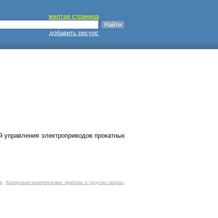
желтая страница
добавить ресурс
ей управления электроприводов прокатных
ия
,
Контрольно-измерительные приборы и средства защиты
,