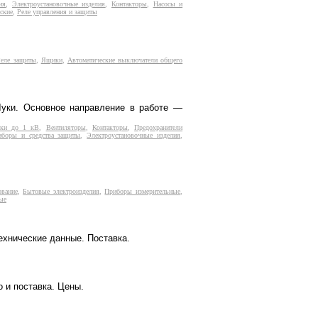
ия
,
Электроустановочные изделия
,
Контакторы
,
Насосы и
ские
,
Реле управления и защиты
Реле защиты
,
Ящики
,
Автоматические выключатели общего
уки. Основное направление в работе —
вки до 1 кВ
,
Вентиляторы
,
Контакторы
,
Предохранители
иборы и средства защиты
,
Электроустановочные изделия
,
ование
,
Бытовые электроизделия
,
Приборы измерительные
,
ые
ехнические данные. Поставка.
 и поставка. Цены.