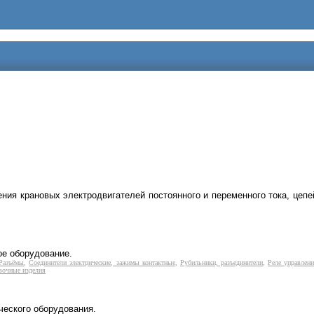
ения крановых электродвигателей постоянного и переменного тока, цеп
ое оборудование.
Разъёмы
,
Соединители электрические, зажимы контактные
,
Рубильники, разъединители
,
Реле управлен
вочные изделия
ческого оборудования.