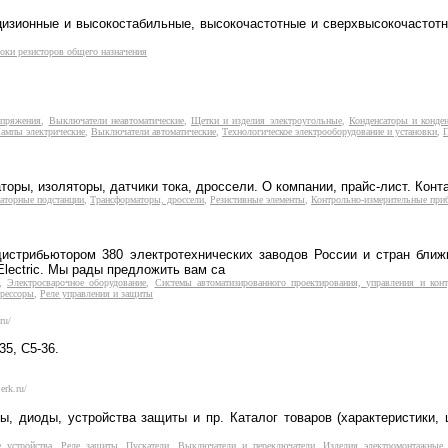
цизионные и высокостабильные, высокочастотные и сверхвысокочастот
оки резисторов общего назначения
апряжения
,
Выключатели неавтоматические
,
Щетки и изделия электроугольные
,
Конденсаторы и конден
ампы электрические
,
Выключатели автоматические
,
Технологическое электрооборудование и установки
,
П
ры, изоляторы, датчики тока, дроссели. О компании, прайс-лист. Конт
маторные подстанции
,
Трансформаторы, дроссели
,
Резистивные элементы
,
Контрольно-измерительные при
дистрибьютором 380 электротехнических заводов России и стран ближ
lectric. Мы рады предложить вам са
,
Электросварочное оборудование
,
Системы автоматизированного проектирования, управления и кон
прессоры
,
Реле управления и защиты
ru/
5, С5-36.
erk.ru/
, диоды, устройства защиты и пр. Каталог товаров (характеристики, 
 устройства
,
Реле защиты
,
Пускатели
,
Выключатели и переключатели
,
Изделия электромонтажные