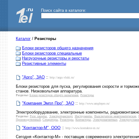
Поиск сайта в каталоге:
Каталог
/
Резисторы
Блоки резисторов общего назначения
Блоки резисторов специальные
Нагрузочные резисторы и реостаты
Резистивные элементы
"Арго", ЗАО
::
http://argo.vluki.ru/
Блоки резисторов для пуска, регулирования скорости и тормож
станов. Низковольтная аппаратура.
Разделы:
Блоки резисторов общего назначения
,
Резисторы
"Компания Эмпл Про", ЗАО
::
http://www.amplepro.ru/
Электрооборудование, электронные компоненты, радиомонтажн
Разделы:
Реле защиты
,
Электротранспорт
,
Инструменты
,
Выключатели неавтоматические
,
Производственный
,
Сепараторы
,
Резисторы
,
Контакторы
,
Электромагнитные
,
Электроустано
"Контактор-М", ООО
::
http://www.kontaktor-m.ru/
Сегодня «Контактор-М» - поставщик современного электротехни