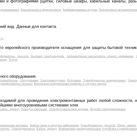
ми и фотографиями (щитки, силовые шкафы, кабельные каналы, разь
ктромонтажные
,
Выключатели и переключатели
,
Комбинированные изделия
,
Выключатели автоматически
ний вид. Данные для контакта.
pl/
го европейского производителя оснащения для защиты бытовой техник
сформаторы, дроссели
,
Бытовые электроизделия
,
Автоматические выключатели общего применения
,
еские
,
Услуги
ного оборудования.
томатические
,
Оборудование
,
Электроинструмент
,
Источники
,
Трансформаторы измерительные
,
Электр
Трансформаторы силовые
,
Контрольно-измерительные приборы и средства защиты
бходимой для проведения электромонтажных работ любой сложности, н
нейшими многоуровневыми системами элек
Кабель, провод
,
Арматура кабельная
,
Электроустановочные изделия
,
Изделия электромонтажные
ренциальные автоматы
,
Кабели связи и передачи информации
,
Трансформаторы, дроссели
,
Щиты, панели
иляторы
,
Электродвигатели
,
Кабель, провод
,
Комплектные распределительные устройства и трансформато