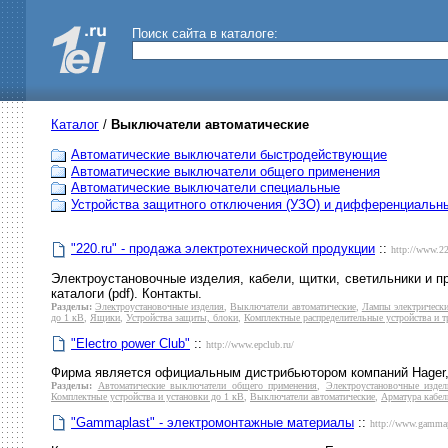
Поиск сайта в каталоге:
Каталог
/
Выключатели автоматические
Автоматические выключатели быстродействующие
Автоматические выключатели общего применения
Автоматические выключатели специальные
Устройства защитного отключения (УЗО) и дифференциальн
"220.ru" - продажа электротехнической продукции
::
http://www.22
Электроустановочные изделия, кабели, щитки, светильники и 
каталоги (pdf). Контакты.
Разделы:
Электроустановочные изделия
,
Выключатели автоматические
,
Лампы электрическ
до 1 кВ
,
Ящики
,
Устройства защиты, блоки
,
Комплектные распределительные устройства и 
"Electro power Club"
::
http://www.epclub.ru/
Фирма является официальным дистрибьютором компаний Hager, P
Разделы:
Автоматические выключатели общего применения
,
Электроустановочные издел
Комплектные устройства и установки до 1 кВ
,
Выключатели автоматические
,
Арматура кабел
"Gammaplast" - электромонтажные материалы
::
http://www.gammap