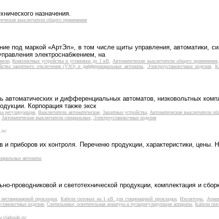
хнического назначения.
ические выключатели общего применения
ие под маркой «АртЭл», в том числе щиты управления, автоматики, си
управления электроснабжением, на
нели
,
Комплектные устройства и установки до 1 кВ
,
Автоматические выключатели общего применения
йства защитного отключения (УЗО) и дифференциальные автоматы
,
Электроустановочные изделия
,
К
ь автоматических и дифференциальных автоматов, низковольтных компл
одукции. Корпорация также экск
ва регулирующие
,
Выключатели автоматические
,
Защитные устройства
,
Автоматические выключатели об
,
Автоматические выключатели специальные
,
Электроустановочные изделия
.ru/
и приборов их контроля. Переченю продукции, характеристики, цены. 
нциальные автоматы
ьно-проводниковой и светотехнической продукции, комплектация и сбо
 нестационарной прокладки
,
Кабели силовые на 1 кВ для стационарной прокладки
,
Изоляторы
,
Армат
становочные изделия
,
Светильники, осветительная арматура и пускорегулирующие аппараты
,
Кабели свя
w.vladsnab.ru/