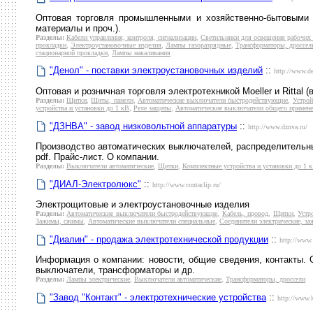
Оптовая торговля промышленными и хозяйственно-бытовыми т
материалы и проч.).
Разделы:
Кабели управления, контроля, сигнализации
,
Светильники для освещения рабочих 
прокладки
,
Электроустановочные изделия
,
Лампы газоразрядные
,
Трансформаторы, дроссел
стационарной прокладки
,
Лампы накаливания
"Денол" - поставки электроустановочных изделий
::
http://www.de
Оптовая и розничная торговля электротехникой Moeller и Rittal
Разделы:
Щитки
,
Щиты, панели
,
Автоматические выключатели быстродействующие
,
Устрой
устройства и установки до 1 кВ
,
Реле защиты
,
Автоматические выключатели общего примен
"ДЗНВА" - завод низковольтной аппаратуры
::
http://www.dznva.ru/
Производство автоматических выключателей, распределительных
pdf. Прайс-лист. О компании.
Разделы:
Выключатели автоматические
,
Щитки
,
Комплектные устройства и установки до 1 
"ДИАЛ-Электролюкс"
::
http://www.contaclip.ru/
Электрощитовые и электроустановочные изделия
Разделы:
Автоматические выключатели быстродействующие
,
Кабель, провод
,
Щитки
,
Устр
Зажимы, сжимы
,
Автоматические выключатели специальные
,
Соединители электрические, з
"Диалин" - продажа электротехнической продукции
::
http://www.
Информация о компании: новости, общие сведения, контакты. О
выключатели, трансформаторы и др.
Разделы:
Лампы электрические
,
Выключатели автоматические
,
Трансформаторы, дроссели
"Завод "Контакт" - электротехнические устройства
::
http://www.