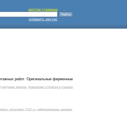
желтая страница
добавить ресурс
монтажных работ. Оригинальные фирменные
регулирующие аппараты
,
Комплектные устройства и установки
щитного отключения (УЗО) и дифференциальные автоматы
,