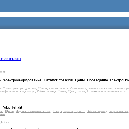
ые автоматы
0.ru/
пр. электрооборудование. Каталог товаров. Цены. Проведение электро
ие
,
Трансформаторы, дроссели
,
Шкафы, пункты, пульты
,
Светильники, осветительная арматура и пуско
трансформаторные подстанции
,
Кабель, провод
,
Щитки
,
Щиты, панели
,
Выключатели неавтоматические
olo, Tehalit
ия
,
Щитки
,
Изделия электромонтажные
,
Шкафы, пункты, пульты
,
Кабель, провод
,
Устройства за
ьная
last.ru/