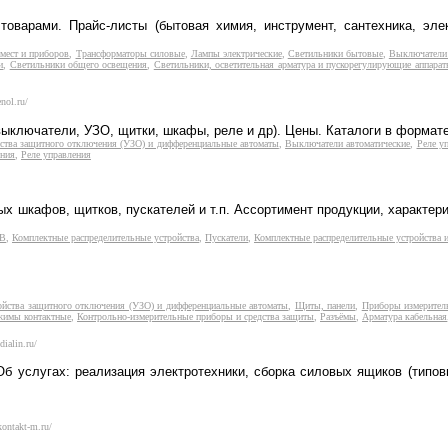
оварами. Прайс-листы (бытовая химия, инструмент, сантехника, эле
мест и приборов
,
Трансформаторы силовые
,
Лампы электрические
,
Светильники бытовые
,
Выключатели 
и
,
Светильники общего освещения
,
Светильники, осветительная арматура и пускорегулирующие аппарат
nol.ru/
 (выключатели, УЗО, щитки, шкафы, реле и др). Цены. Каталоги в формате
ства защитного отключения (УЗО) и дифференциальные автоматы
,
Выключатели автоматические
,
Реле у
ения
,
Реле управления
 шкафов, щитков, пускателей и т.п. Ассортимент продукции, характер
кВ
,
Комплектные распределительные устройства
,
Пускатели
,
Комплектные распределительные устройства 
ойства защитного отключения (УЗО) и дифференциальные автоматы
,
Щиты, панели
,
Приборы измерител
ажимы контактные
,
Контрольно-измерительные приборы и средства защиты
,
Разъёмы
,
Арматура кабельная
dialin.ru/
б услугах: реализация электротехники, сборка силовых ящиков (типовы
kontakt-m.ru/