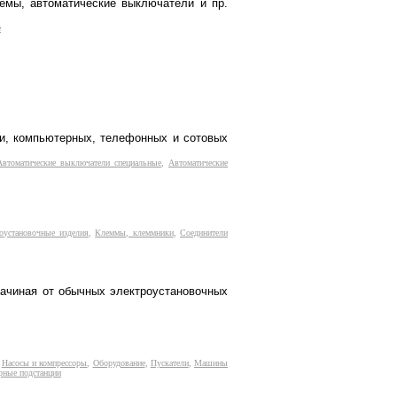
емы, автоматические выключатели и пр.
е
и, компьютерных, телефонных и сотовых
Автоматические выключатели специальные
,
Автоматические
оустановочные изделия
,
Клеммы, клеммники
,
Соединители
ачиная от обычных электроустановочных
,
Насосы и компрессоры
,
Оборудование
,
Пускатели
,
Машины
рные подстанции