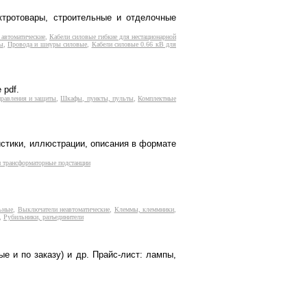
ктротовары, строительные и отделочные
автоматические
,
Кабели силовые гибкие для нестационарной
ы
,
Провода и шнуры силовые
,
Кабели силовые 0.66 кВ для
 pdf.
правления и защиты
,
Шкафы, пункты, пульты
,
Комплектные
истики, иллюстрации, описания в формате
и трансформаторные подстанции
ьные
,
Выключатели неавтоматические
,
Клеммы, клеммники
,
,
Рубильники, разъединители
е и по заказу) и др. Прайс-лист: лампы,