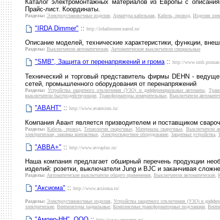
Каталог электромонтажных материалов из Европы с описания
Прайс-лист. Координаты.
Разделы:
Электроустановочные изделия
,
Арматура кабельная
,
Кабель, провод
,
Изделия эле
"IRDA Dimmer"
::
http://irdadimmer.narod.ru/
Описание моделей, технические характеристики, функции, внеш
Разделы:
Выключатели автоматические
,
Автоматические выключатели специальные
"SMB", Защита от перенапряжений и грома
::
http://www.smb.poznan.
Технический и торговый представитель фирмы DEHN - ведуще
сетей, промышленного оборудования от перенапряжений
Разделы:
Устройства защитного отключения (УЗО) и дифференциальные автоматы
,
Тран
выключатели быстродействующие
,
Трансформаторы измерительные
,
Выключатели автоматич
"АВАНТ"
::
http://www.avantcom.ru/
Компания Авант является призводителем и поставщиком свароч
Разделы:
Кабель, провод
,
Технологии сварочные
,
Материалы сварочные
,
Выключатели ав
электрические, зажимы контактные
,
Электросварочное оборудование
,
Защитные устройства
,
"АВВА+"
::
http://www.avvaplus.ru/
Наша компания предлагает обширный перечень продукции нео
изделий: розетки, выключатели Jung и BJC и заканчивая слож
Разделы:
Автоматические выключатели общего применения
,
Выключатели автоматические
,
"Аксиома"
::
http://www.acsioma.ru/
Разделы:
Электроустановочные изделия
,
Устройства защитного отключения (УЗО) и диффе
электрические
,
Вентиляторы радиальные
,
Комплектные трансформаторные подстанции
,
Вент
"Ампер-НН", ООО
::
http://www.ampernn.ru/