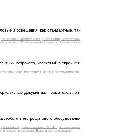
ловые и освещения, как стандартные, так
,
Выключатели автоматические
,
Светильники, осветительная
абель, провод
,
Комбинированные изделия
,
Автоматические
ектных устройств, известный в Украине и
щего применения
,
Реле защиты
,
Изделия электромонтажные
,
Нормативные документы. Форма заказа он-
рка любого электрощитового оборудования
ура кабельная
,
Кабели силовые 0.66 кВ для стационарной
зи и передачи информации
,
Изделия электромонтажные