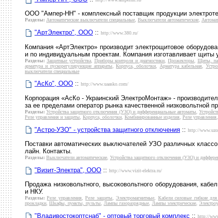
ООО "Ампер-НН" - комплексный поставщик продукции электроте
Разделы:
Автоматические выключатели специальные
,
Выключатели автоматические
,
Автомат
"АртЭлектро", ООО
::
http://www.380.ru/
Компания «АртЭлектро» производит электрощитовое оборудован
и по индивидуальным проектам. Компания изготавливает щиты 
Разделы:
Защитные устройства
,
Приборы контроля и диагностики
,
Прожекторы
,
Щиты, па
арматура и пускорегулирующие аппараты
,
Корпуса, оболочки
,
Арматура кабельная
,
Устро
выключатели специальные
"АсКо", ООО
::
http://www.uaasko.com/
Корпорация «АсКо - Украинский ЭлектроМонтаж» - производител
за ее пределами оператор рынка качественной низковольтной пр
Разделы:
Устройства защитного отключения (УЗО) и дифференциальные автоматы
,
Устройст
Реле управления и защиты
,
Корпуса, оболочки
,
Комбинированные изделия
,
Реле управления
"Астро-УЗО" - устройства защитного отключения
::
http://www.uzo
Поставки автоматических выключателей УЗО различных классов 
лайн. Контакты.
Разделы:
Выключатели автоматические
,
Устройства защитного отключения (УЗО) и диффере
"Визит-Электра", ООО
::
http://www.vizit-elektra.ru/
Продажа низковольтного, высоковольтного оборудования, кабел
и НКУ.
Разделы:
Реле управления
,
Реле защиты
,
Электромагнитные
,
Кабели силовые гибкие для
прокладки
,
Шкафы, пункты, пульты
,
Лампы газоразрядные
,
Лампы электрические
,
Электроу
"Владивостокоптснаб" - оптовый торговый комплекс
::
http://ww