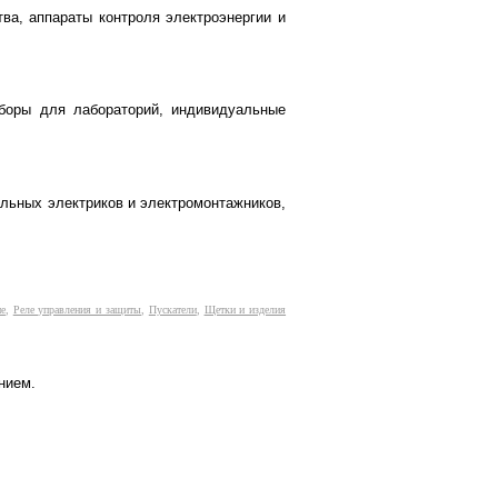
ва, аппараты контроля электроэнергии и
боры для лабораторий, индивидуальные
альных электриков и электромонтажников,
ие
,
Реле управления и защиты
,
Пускатели
,
Щетки и изделия
нием.