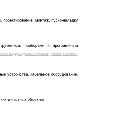
 проектирование, монтаж, пуско-наладку
струментом, приборами и программным
силовых полупроводниковых приборов
,
Клеммы, клеммники
,
ные устройства, кабельное оборудование,
ких и частных объектов.