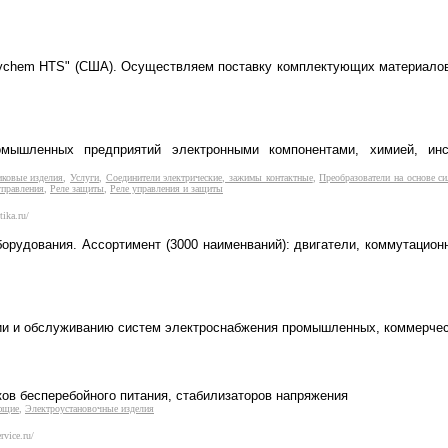
aychem HTS" (США). Осуществляем поставку комплектующих материалов,
омышленных предприятий электронными компонентами, химией, ин
ковые изделия
,
Услуги
,
Соединители электрические, зажимы контактные
,
Преобразователи на основе 
управления
,
Реле защиты
,
Реле управления и защиты
ika.ru/
орудования. Ассортимент (3000 наименваний): двигатели, коммутацион
ии и обслуживанию систем электроснабжения промышленных, коммерчес
ков бесперебойного питания, стабилизаторов напряжения
ющие
,
Электроустановочные изделия
rvice.ru/