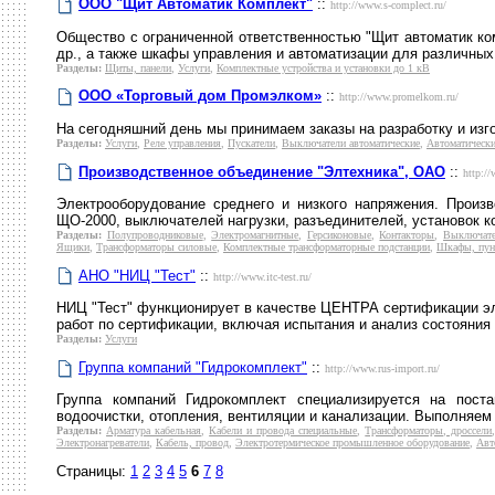
ООО "Щит Автоматик Комплект"
::
http://www.s-complect.ru/
Общество с ограниченной ответственностью "Щит автоматик ко
др., а также шкафы управления и автоматизации для различных
Разделы:
Щиты, панели
,
Услуги
,
Комплектные устройства и установки до 1 кВ
ООО «Торговый дом Промэлком»
::
http://www.promelkom.ru/
На сегодняшний день мы принимаем заказы на разработку и изг
Разделы:
Услуги
,
Реле управления
,
Пускатели
,
Выключатели автоматические
,
Автоматическ
Производственное объединение "Элтехника", ОАО
::
http://
Электрооборудование среднего и низкого напряжения. Произ
ЩО-2000, выключателей нагрузки, разъединителей, установок 
Разделы:
Полупроводниковые
,
Электромагнитные
,
Герсиконовые
,
Контакторы
,
Выключате
Ящики
,
Трансформаторы силовые
,
Комплектные трансформаторные подстанции
,
Шкафы, пун
АНО "НИЦ "Тест"
::
http://www.itc-test.ru/
НИЦ "Тест" функционирует в качестве ЦЕНТРА сертификации э
работ по сертификации, включая испытания и анализ состояния
Разделы:
Услуги
Группа компаний "Гидрокомплект"
::
http://www.rus-import.ru/
Группа компаний Гидрокомплект специализируется на пост
водоочистки, отопления, вентиляции и канализации. Выполняем
Разделы:
Арматура кабельная
,
Кабели и провода специальные
,
Трансформаторы, дроссели
Электронагреватели
,
Кабель, провод
,
Электротермическое промышленное оборудование
,
Авт
Страницы:
1
2
3
4
5
6
7
8