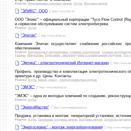
Разделы:
Нетрадиционные источники энергии
,
Услуги
,
Источники энергии
"ЭЛИКС", ООО
::
http://www.elix.ru/
ООО "Эликс" – официальный корпорации "Tyco Flow Control (R
и сервисное обслуживание систем электрообогрева.
Разделы:
Услуги
"Элитан"
::
http://www.elitan.ru/
Компания Элитан осуществляет снабжение российских пр
обеспечением.
Разделы:
Конденсаторы и конденсаторные установки электрические
,
Силовые полупроводни
Разъёмы
,
Микросхемы
,
Радиолампы, электровакуумная и газонаполненная продукция
,
Реле 
"Эмтика" - электротехнический Интернет-магазин
::
http://www.emt
Профиль: производство и комплектация электротехнического об
арматура и др. Цены. Контакты.
Разделы:
Услуги
,
Кабель, провод
,
Электроустановочные изделия
"ЭМЭС"
::
http://www.emstroy.ru/
"ЭМЭС" – одна из молодых компаний по созданию, реконструкц
Разделы:
Услуги
"ЭнергоМастер"
::
http://www.energomaster.ru/
Продажа, установка и монтаж: генераторной установки, источни
Разделы:
Услуги
,
Автономные источники энергии
,
Источники энергии
,
Устройства регулиру
"Энергосервис" - монтаж энергооборудования
::
http://www.energyse