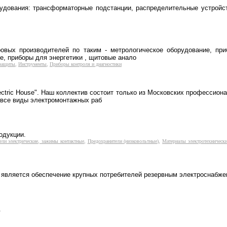
удования: трансформаторные подстанции, распределительные устройст
вых производителей по таким - метрологическое оборудование, при
е, приборы для энергетики , щитовые анало
 защиты
,
Инструменты
,
Приборы контроля и диагностики
ctric House". Наш коллектив состоит только из Московских профессион
 все виды электромонтажных раб
одукции.
ели электрические, зажимы контактные
,
Предохранители (низковольтные)
,
Материалы электротехническ
 является обеспечение крупных потребителей резервным электроснабже
.