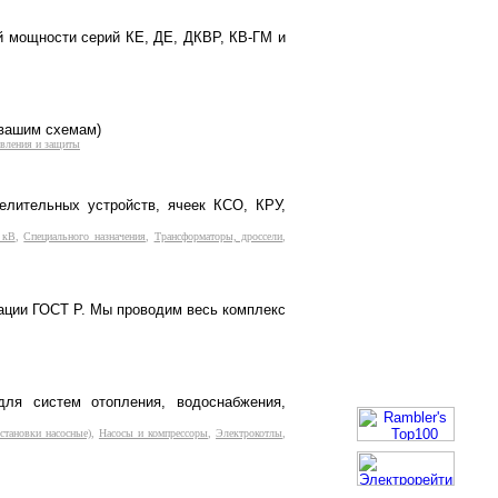
й мощности серий КЕ, ДЕ, ДКВР, КВ-ГМ и
 вашим схемам)
авления и защиты
елительных устройств, ячеек КСО, КРУ,
 кВ
,
Специального назначения
,
Трансформаторы, дроссели
,
ации ГОСТ Р. Мы проводим весь комплекс
для систем отопления, водоснабжения,
становки насосные)
,
Насосы и компрессоры
,
Электрокотлы
,