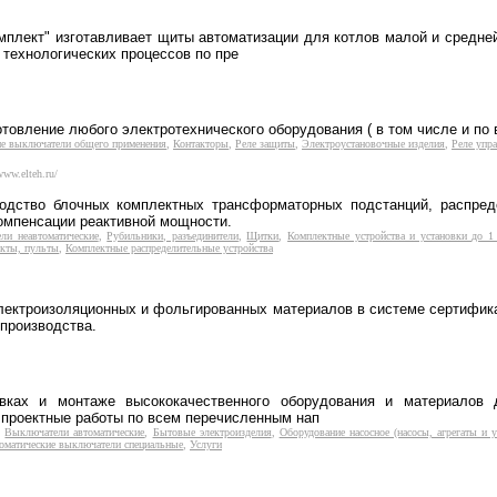
мплект" изготавливает щиты автоматизации для котлов малой и средне
 технологических процессов по пре
отовление любого электротехнического оборудования ( в том числе и по
ие выключатели общего применения
,
Контакторы
,
Реле защиты
,
Электроустановочные изделия
,
Реле упр
www.elteh.ru/
водство блочных комплектных трансформаторных подстанций, распред
компенсации реактивной мощности.
ли неавтоматические
,
Рубильники, разъединители
,
Щитки
,
Комплектные устройства и установки до 1
кты, пульты
,
Комплектные распределительные устройства
лектроизоляционных и фольгированных материалов в системе сертифик
 производства.
авках и монтаже высококачественного оборудования и материалов 
 проектные работы по всем перечисленным нап
,
Выключатели автоматические
,
Бытовые электроизделия
,
Оборудование насосное (насосы, агрегаты и у
оматические выключатели специальные
,
Услуги