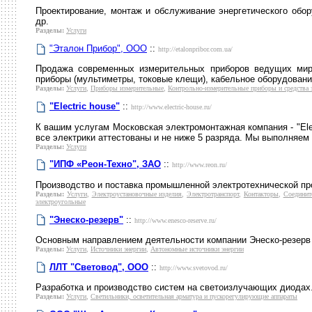
Проектирование, монтаж и обслуживание энергетического обор
др.
Разделы:
Услуги
"Эталон Прибор", ООО
::
http://etalonpribor.com.ua/
Продажа современных измерительных приборов ведущих миро
приборы (мультиметры, токовые клещи), кабельное оборудовани
Разделы:
Услуги
,
Приборы измерительные
,
Контрольно-измерительные приборы и средства
"Electric house"
::
http://www.electric-house.ru/
К вашим услугам Московская электромонтажная компания - "Ele
все электрики аттестованы и не ниже 5 разряда. Мы выполняем
Разделы:
Услуги
"ИПФ «Реон-Техно", ЗАО
::
http://www.reon.ru/
Производство и поставка промышленной электротехнической пр
Разделы:
Услуги
,
Электроустановочные изделия
,
Электротранспорт
,
Контакторы
,
Соединит
электроугольные
"Энеско-резерв"
::
http://www.enesco-reserve.ru/
Основным направлением деятельности компании Энеско-резерв
Разделы:
Услуги
,
Источники энергии
,
Автономные источники энергии
ЛЛТ "Световод", ООО
::
http://www.svetovod.ru/
Разработка и производство систем на светоизлучающих диодах
Разделы:
Услуги
,
Светильники, осветительная арматура и пускорегулирующие аппараты