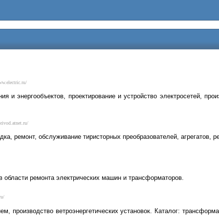
ww.electric.ru/
ия и энергообъектов, проектирование и устройство электросетей, про
rivod.atnet.ru/
дка, ремонт, обслуживание тиристорных преобразователей, агрегатов, р
в области ремонта электрических машин и трансформаторов.
ru/
м, производство ветроэнергетических установок. Каталог: трансформа