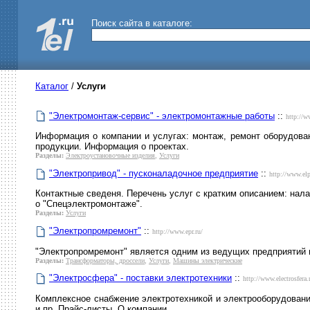
Поиск сайта в каталоге:
Каталог
/
Услуги
"Электромонтаж-сервис" - электромонтажные работы
::
http://w
Информация о компании и услугах: монтаж, ремонт оборудован
продукции. Информация о проектах.
Разделы:
Электроустановочные изделия
,
Услуги
"Электропривод" - пусконаладочное предприятие
::
http://www.elp
Контактные сведеня. Перечень услуг с кратким описанием: нала
о "Спецэлектромонтаже".
Разделы:
Услуги
"Электропромремонт"
::
http://www.epr.ru/
"Электропромремонт" является одним из ведущих предприятий 
Разделы:
Трансформаторы, дроссели
,
Услуги
,
Машины электрические
"Электросфера" - поставки электротехники
::
http://www.electrosfera.
Комплексное снабжение электротехникой и электрооборудование
и пр. Прайс-листы. О компании.