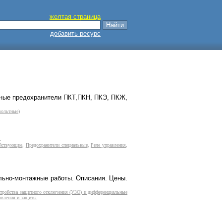
желтая страница
добавить ресурс
тные предохранители ПКТ,ПКН, ПКЭ, ПКЖ,
вольтные)
.
ействующие
,
Предохранители специальные
,
Реле управления
,
ельно-монтажные работы. Описания. Цены.
тройства защитного отключения (УЗО) и дифференциальные
авления и защиты