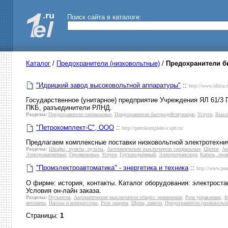
Поиск сайта в каталоге:
Каталог
/
Предохранители (низковольтные)
/
Предохранители 
"Идрицкий завод высоковольтной аппаратуры"
::
http://www.idrica.r
Государственное (унитарное) предприятие Учреждения ЯЛ 61/3
ПКБ, разъединители РЛНД.
Разделы:
Предохранители специальные
,
Предохранители быстродействующие
,
Услуги
,
Выклю
"Петрокомплект-С", ООО
::
http://petrokomplekt-s.spb.ru/
Предлагаем комплексные поставки низковольтной электротехнич
Разделы:
Шкафы, пункты, пульты
,
Автоматические выключатели специальные
,
Щитки
,
Ав
Электромагнитные
,
Герсиконовые
,
Услуги
,
Грузоподъёмный
,
Электротранспорт
,
Кабель, про
"Промэлектроавтоматика" - энергетика и техника
::
http://www.pea
О фирме: история, контакты. Каталог оборудования: электрост
Условия он-лайн заказа.
Разделы:
Пускатели
,
Автоматические выключатели общего применения
,
Реле управления
,
В
автоматы
,
Насосы и компрессоры
,
Реле защиты
,
Щиты, панели
,
Предохранители (низковольт
Страницы:
1