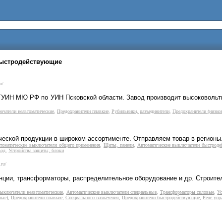
быстродействующие
u/
 ГУИН МЮ РФ по УИН Псковской области. Завод производит высоковоль
чатели неавтоматические
,
Предохранители плавкие
,
Рубильники, разъединители
,
Предохранители (низко
еской продукции в широком ассортименте. Отправляем товар в регионы
томатические выключатели общего применения
,
Щиты, панели
,
Автоматические выключатели быстрод
вод
,
Устройства защиты, блоки
.ru/
анции, трансформаторы, распределительное оборудование и др. Строит
ыключатели неавтоматические
,
Автоматические выключатели специальные
,
Трансформаторы силовые
,
Ус
ные)
,
Предохранители плавкие
,
Специального назначения
,
Предохранители быстродействующие
,
Реле упр