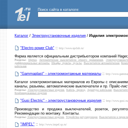
Поиск сайта в каталоге:
Каталог
/
Электроустановочные изделия
/
Изделия электромо
"Electro power Club"
::
http://www.epclub.ru/
Фирма является официальным дистрибьютором компаний Hager, P
Разделы:
Щитки
,
Автоматические выключатели общего применения
,
Электроустаново
дифференциальные автоматы
,
Шкафы, пункты, пульты
,
Выключатели автоматические
,
Компл
кабельная
"Gammaplast" - электромонтажные материалы
::
http://www.gammap
Каталог электромонтажных материалов из Европы с описаниям
каналы, разьемы, автоматические выключатели и пр. Прайс-лис
Разделы:
Электроустановочные изделия
,
Кабель, провод
,
Арматура кабельная
,
Выключател
Комбинированные изделия
"Gusi Electric" - электроустановочные изделия
::
http://www.gusi.ru
Производство и продажа выключателей, розеток, регулят
Рекомендации по монтажу. Контакты.
Разделы:
Электроустановочные изделия
,
Устройства регулирующие
,
Выключатели и перекл
"IMPEL"
::
http://www.impel.sp.ru/