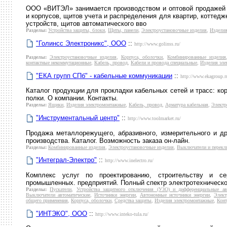
ООО «ВИТЭЛ» занимается производством и оптовой продажей э
и корпусов, щитов учета и распределения для квартир, коттед
устройств, щитов автоматического вво
Разделы:
Устройства защиты, блоки
,
Щиты, панели
,
Электроустановочные изделия
,
Издели
"Голинсс Электроникс", ООО
::
http://www.golinss.ru/
Разделы:
Электроустановочные изделия
,
Корпуса, оболочки
,
Комбинированные изделия
контактные некоммутационные
,
Кабель, провод
,
Кабели и провода специальные
,
Изделия эл
"ЕКА групп СПб" - кабельные коммуникации
::
http://www.ekagroup.r
Каталог продукции для прокладки кабельных сетей и трасс: ко
полки. О компании. Контакты.
Разделы:
Ящики
,
Изделия электромонтажные
,
Кабель, провод
,
Арматура кабельная
,
Электр
"Инструментальный центр"
::
http://www.toolmarket.ru/
Продажа металлорежущего, абразивного, измерительного и др
производства. Каталог. Возможность заказа он-лайн.
Разделы:
Комбинированные изделия
,
Электроустановочные изделия
,
Выключатели и перекл
"Интеграл-Электро"
::
http://www.inelectro.ru/
Комплекс услуг по проектированию, строительству и се
промышленных. предприятий. Полный спектр электротехническо
Разделы:
Пускатели
,
Устройства защитного отключения (УЗО) и дифференциальные ав
Выключатели автоматические
,
Источники энергии
,
Автономные источники энергии
,
Элект
общего применения
,
Корпуса, оболочки
,
Средства защиты
,
Изделия электромонтажные
,
Конт
"ИНТЭКО", ООО
::
http://www.inteko-tula.ru/