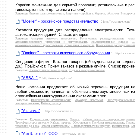
Коробки монтажные для скрытой проводки; установочные и рас
гипсокартонные и др. стены и панели).
Разделы:
Изделия электромонтажные
,
Защитные устройства
,
Корпуса, оболочки
,
Электроуст
"Moeller" - российское представительство
::
http://www.moeller.ru/
Каталоги продукции для распределения электроэнергии. Тех
автоматизации зданий. Список дилеров.
Разделы:
Аппараты высокого напряжения
,
Комплектные распределительные устрой
автоматизированного управления и регулирования
,
Комбинированные изделия
,
Э
автоматизированного проектирования, управления и контроля
,
Комплектные распределительн
"Onninen" - поставки инженерного оборудования
::
http://www.onni
Сведения о фирме. Каталог товаров (оборудование для водосн
др.). Прайс-лист. Прием заказов в режиме on-line. Список произ
Разделы:
Электроустановочные изделия
,
Изделия электромонтажные
"АВВА+"
::
http://www.avvaplus.ru/
Наша компания предлагает обширный перечень продукции н
любой сложности, начиная от обычных электроустановочных из
сложнейшими многоуровневыми системами элек
Разделы:
Выключатели автоматические
,
Арматура кабельная
,
Электроустановочны
электромонтажные
,
Кабель, провод
"Аксиома"
::
http://www.acsioma.ru/
Разделы:
Изделия электромонтажные
,
Ящики
,
Кабели связи и передачи информаци
Трансформаторы силовые
,
Кабель, провод
,
Оборудование
,
Приборы измерительные
,
Прово
установки до 1 кВ
,
Насосы и компрессоры
,
Электроустановочные изделия
,
Вентиляторы
,
Ко
"АртЭлектро", ООО
::
http://www.380.ru/