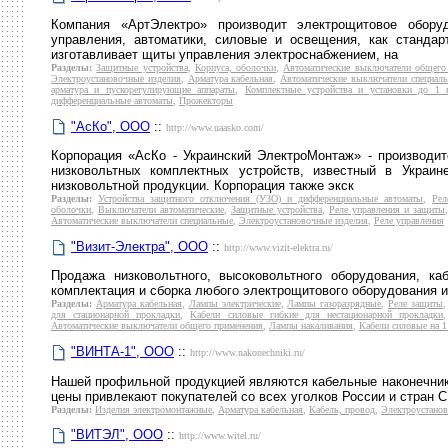
Компания «АртЭлектро» производит электрощитовое обор
управления, автоматики, силовые и освещения, как станда
изготавливает щиты управления электроснабжением, на
Разделы:
Защитные устройства
,
Корпуса, оболочки
,
Автоматические выключатели общего
Электроустановочные изделия
,
Арматура кабельная
,
Автоматические выключатели специал
арматура и пускорегулирующие аппараты
,
Комплектные устройства и установки до 1 
дифференциальные автоматы
,
Прожекторы
"АсКо", ООО
::
http://www.uaasko.com/
Корпорация «АсКо - Украинский ЭлектроМонтаж» - производи
низковольтных комплектных устройств, известный в Украи
низковольтной продукции. Корпорация также экск
Разделы:
Устройства защитного отключения (УЗО) и дифференциальные автоматы
,
Рел
оболочки
,
Выключатели автоматические
,
Защитные устройства
,
Реле управления и защиты
Автоматические выключатели специальные
,
Электроустановочные изделия
,
Реле управления
"Визит-Электра", ООО
::
http://www.vizit-elektra.ru/
Продажа низковольтного, высоковольтного оборудования, каб
комплектация и сборка любого электрощитового оборудования и
Разделы:
Арматура кабельная
,
Лампы электрические
,
Лампы газоразрядные
,
Реле защиты
для стационарной прокладки
,
Кабели силовые гибкие для нестационарной прокладки
Автоматические выключатели общего применения
,
Лампы накаливания
,
Кабели силовые на 1
"ВИНТА-1", ООО
::
http://www.nakonechniki.ru/
Нашей профильной продукцией являются кабельные наконечники
цены привлекают покупателей со всех уголков России и стран С
Разделы:
Изделия электромонтажные
,
Арматура кабельная
,
Кабель, провод
,
Электроустанов
"ВИТЭЛ", ООО
::
http://www.witel.ru/