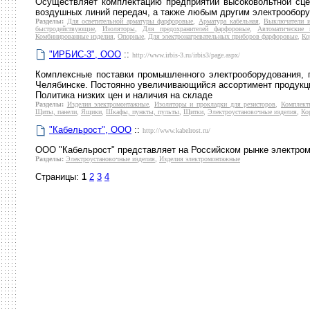
Осуществляет комплектацию предприятий высоковольтной сце
воздушных линий передач, а также любым другим электрообору
Разделы:
Для осветительной арматуры фарфоровые
,
Арматура кабельная
,
Выключатели и
быстродействующие
,
Изоляторы
,
Для предохранителей фарфоровые
,
Автоматические 
Комбинированные изделия
,
Опорные
,
Для электронагревательных приборов фарфоровые
,
Ко
"ИРБИС-3", ООО
::
http://www.irbis-3.ru/irbis3/page.aspx/
Комплексные поставки промышленного электрооборудования, 
Челябинске. Постоянно увеличивающийся ассортимент продукци
Политика низких цен и наличия на складе
Разделы:
Изделия электромонтажные
,
Изоляторы и прокладки для резисторов
,
Комплект
Щиты, панели
,
Ящики
,
Шкафы, пункты, пульты
,
Щитки
,
Электроустановочные изделия
,
Ко
"Кабельрост", ООО
::
http://www.kabelrost.ru/
ООО "Кабельрост" представляет на Российском рынке электром
Разделы:
Электроустановочные изделия
,
Изделия электромонтажные
Страницы:
1
2
3
4