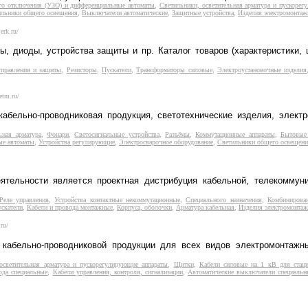
го отключения (УЗО) и дифференциальные автоматы
,
Светильники, осветительная арматура и пускоре
ильники общего освещения
,
Выключатели автоматические
,
Защитные устройства
,
Изделия электромонта
erk.ru/
, диоды, устройства защиты и пр. Каталог товаров (характеристики, 
управления и защиты
,
Резисторы
,
Пускатели
,
Трансформаторы силовые
,
Электроустановочные изделия
etm.ru/
абельно-проводниковая продукция, светотехнические изделия, элект
ьная арматура
,
Фонари
,
Светосигнальные устройства
,
Разъёмы
,
Коммутационные аппараты
,
Бытовые 
ые автоматы
,
Устройства регулирующие
,
Электросварочное оборудование
,
Светильники общего освещен
тельности является проектная дистрибуция кабельной, телекоммуни
Реле управления
,
Устройства контактные некоммутационные
,
Специального назначения
,
Комбинирова
скатели
,
Кабели и провода монтажные
,
Корпуса, оболочки
,
Арматура кабельная
,
Изделия электромонта
ru/
кабельно-проводниковой продукции для всех видов электромонтажны
осветительная арматура и пускорегулирующие аппараты
,
Щитки
,
Кабели силовые на 1 кВ для стац
ода специальные
,
Кабели управления, контроля, сигнализации
,
Автоматические выключатели специальн