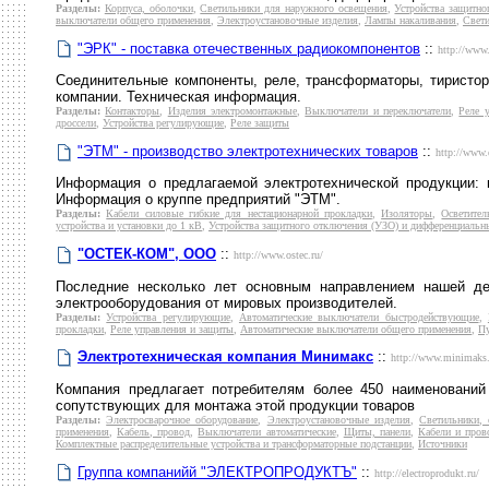
Разделы:
Корпуса, оболочки
,
Светильники для наружного освещения
,
Устройства защитно
выключатели общего применения
,
Электроустановочные изделия
,
Лампы накаливания
,
Свет
"ЭРК" - поставка отечественных радиокомпонентов
::
http://www.
Соединительные компоненты, реле, трансформаторы, тиристоры
компании. Техническая информация.
Разделы:
Контакторы
,
Изделия электромонтажные
,
Выключатели и переключатели
,
Реле 
дроссели
,
Устройства регулирующие
,
Реле защиты
"ЭТМ" - производство электротехнических товаров
::
http://www.
Информация о предлагаемой электротехнической продукции: к
Информация о круппе предприятий "ЭТМ".
Разделы:
Кабели силовые гибкие для нестационарной прокладки
,
Изоляторы
,
Осветител
устройства и установки до 1 кВ
,
Устройства защитного отключения (УЗО) и дифференциальн
"ОСТЕК-КОМ", ООО
::
http://www.ostec.ru/
Последние несколько лет основным направлением нашей дея
электрооборудования от мировых производителей.
Разделы:
Устройства регулирующие
,
Автоматические выключатели быстродействующие
,
прокладки
,
Реле управления и защиты
,
Автоматические выключатели общего применения
,
Пу
Электротехническая компания Минимакс
::
http://www.minimaks.
Компания предлагает потребителям более 450 наименований 
сопутствующих для монтажа этой продукции товаров
Разделы:
Электросварочное оборудование
,
Электроустановочные изделия
,
Светильники, 
применения
,
Кабель, провод
,
Выключатели автоматические
,
Щиты, панели
,
Кабели и пров
Комплектные распределительные устройства и трансформаторные подстанции
,
Источники
Группа компанийй "ЭЛЕКТРОПРОДУКТЪ"
::
http://electroprodukt.ru/