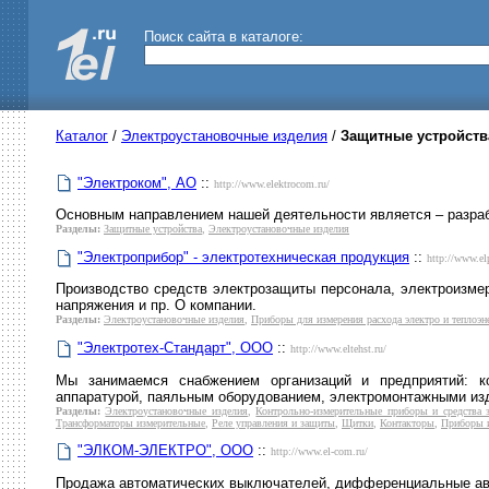
Поиск сайта в каталоге:
Каталог
/
Электроустановочные изделия
/
Защитные устройств
"Электроком", АО
::
http://www.elektrocom.ru/
Основным направлением нашей деятельности является – разрабо
Разделы:
Защитные устройства
,
Электроустановочные изделия
"Электроприбор" - электротехническая продукция
::
http://www.elp
Производство средств электрозащиты персонала, электроизмер
напряжения и пр. О компании.
Разделы:
Электроустановочные изделия
,
Приборы для измерения расхода электро и теплоэне
"Электротех-Стандарт", ООО
::
http://www.eltehst.ru/
Мы занимаемся снабжением организаций и предприятий: ко
аппаратурой, паяльным оборудованием, электромонтажными из
Разделы:
Электроустановочные изделия
,
Контрольно-измерительные приборы и средства
Трансформаторы измерительные
,
Реле управления и защиты
,
Щитки
,
Контакторы
,
Приборы 
"ЭЛКОМ-ЭЛЕКТРО", ООО
::
http://www.el-com.ru/
Продажа автоматических выключателей, дифференциальные авт