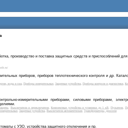
а
тка, производство и поставка защитных средств и приспособлений для 
rib.ru/
ительных приборов, приборов теплотехнического контроля и др. Катал
ргии, воды и газа
,
Приборы измерительные
,
Защитные устройства
,
Приборы контроля и диагностики
,
Ко
нтрольно-измерительными приборами, силовыми приборами, электр
делиями.
 защиты
,
Выключатели и переключатели
,
Комплектные устройства и установки до 1 кВ
,
Пускатели
,
Пр
измерительные
,
Защитные устройства
,
Выключатели автоматические
,
Трансформаторы, дроссели
оматы с УЗО, устройства защитного отключения и пр.