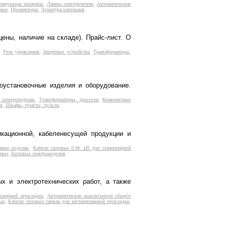
гулирующие аппараты
,
Лампы электрические
,
Автоматические
жные
,
Прожекторы
,
Арматура кабельная
цены, наличие на складе). Прайс-лист. О
,
Реле управления
,
Защитные устройства
,
Трансформаторы,
роустановочные изделия и оборудование.
электроизделия
,
Трансформаторы, дроссели
,
Комплектные
ия
,
Шкафы, пункты, пульты
кационной, кабеленесущей продукции и
нные изделия
,
Кабели силовые 0.66 кВ для стационарной
жные
,
Бытовые электроизделия
х и электротехнических работ, а также
ионарной прокладки
,
Автоматические выключатели общего
ые
,
Кабели силовые гибкие для нестационарной прокладки
,