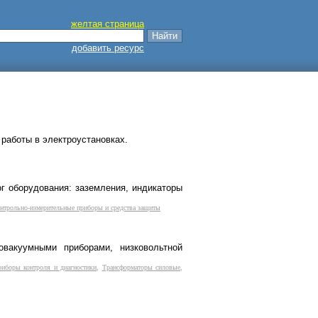
желтая страница
добавить ресурс
работы в электроустановках.
ог оборудования: заземления, индикаторы
нтрольно-измерительные приборы и средства защиты
овакуумными приборами, низковольтной
иборы контроля и диагностики
,
Трансформаторы силовые
,