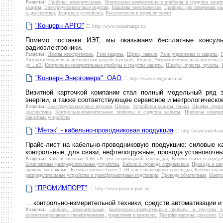
Разделы:
Приборы измерительные
,
Контрольно-измерительные приборы и средства защи
защиты
,
Электроустановочные изделия
,
Машины электрические
,
Приборы для измерения расх
и диагностики
,
Защитные устройства
,
Выключатели и переключатели
"Концерн АРГО"
::
http://www.concernargo.ru/
Помимо поставки ИЭТ, мы оказываем бесплатные консуль
радиоэлектроники.
Разделы:
Лампы электрические
,
Реле защиты
,
Щиты, панели
,
Реле управления и защиты
,
Автоматические выключатели быстродействующие
,
Ящики
,
Автоматические выключатели с
до 1 кВ
,
Контрольно-измерительные приборы и средства защиты
,
Шкафы, пункты, пульты
,
"Концерн Энергомера", ОАО
::
http://www.energomera.ru/
Визитной карточкой компании стал полный модельный ряд э
энергии, а также соответствующее сервисное и метрологическо
Разделы:
Электроустановочные изделия
,
Щитки
,
Устройства защиты, блоки
,
Шкафы, пункт
диагностики
,
Контрольно-измерительные приборы и средства защиты
,
Приборы измери
Защитные устройства
"Метэк" - кабельно-проводниковая продукция
::
http://www.metek-en
Прайс-лист на кабельно-проводниковую продукцию: силовые к
контрольные, для связи, нефтепогружные, провода установочны
Разделы:
Кабели силовые 0.66 кВ для стационарной прокладки
,
Кабели связи и переда
Комплектные распределительные устройства
,
Кабели и провода специальные
,
Провода и шн
провода монтажные
,
Кабели силовые более 1 кВ для стационарной прокладки
,
Кабели управ
распределительные устройства и трансформаторные подстанции
,
Провода обмоточные
,
Контр
"ПРОМИМПОРТ"
::
http://www.promimport.ru/
... контрольно-измерительной техники, средств автоматизации и
Разделы:
Приборы измерительные
,
Контрольно-измерительные приборы и средства 
автоматизированного проектирования, управления и контроля
,
Трансформаторы, дроссели
,
С