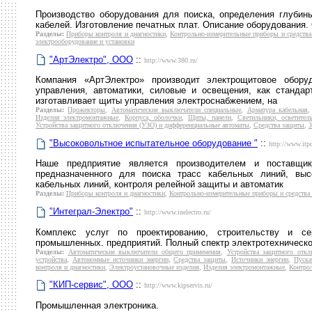
Производство оборудования для поиска, определения глубин
кабелей. Изготовление печатных плат. Описание оборудования.
Разделы:
Приборы контроля и диагностики
,
Контрольно-измерительные приборы и средств
электрооборудование и установки
"АртЭлектро", ООО
::
http://www.380.ru/
Компания «АртЭлектро» производит электрощитовое обор
управления, автоматики, силовые и освещения, как станда
изготавливает щиты управления электроснабжением, на
Разделы:
Прожекторы
,
Автоматические выключатели специальные
,
Арматура кабельная
Изделия электромонтажные
,
Корпуса, оболочки
,
Щиты, панели
,
Светильники, осветител
Устройства защитного отключения (УЗО) и дифференциальные автоматы
,
Средства защиты
,
З
"Высоковольтное испытательное оборудование "
::
http://www.itp
Наше предприятие является производителем и поставщико
предназначенного для поиска трасс кабельных линий, выс
кабельных линий, контроля релейной защиты и автоматик
Разделы:
Приборы контроля и диагностики
,
Контрольно-измерительные приборы и средства
"Интеграл-Электро"
::
http://www.inelectro.ru/
Комплекс услуг по проектированию, строительству и се
промышленных. предприятий. Полный спектр электротехническо
Разделы:
Автоматические выключатели общего применения
,
Устройства защитного отк
устройства
,
Автономные источники энергии
,
Средства защиты
,
Источники энергии
,
Пуска
контроля и диагностики
,
Электроустановочные изделия
,
Изделия электромонтажные
,
Контро
"КИП-сервис", ООО
::
http://www.kipservis.ru/
Промышленная электроника.