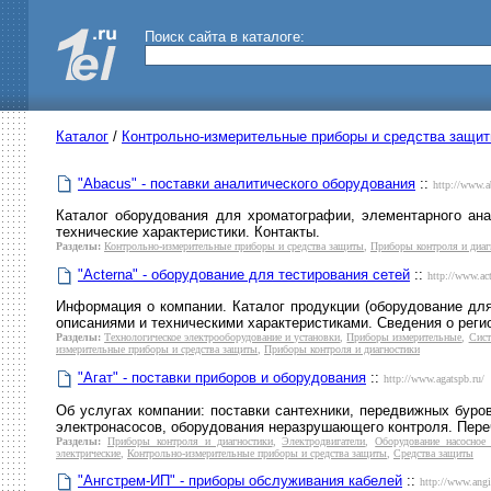
Поиск сайта в каталоге:
Каталог
/
Контрольно-измерительные приборы и средства защи
"Abacus" - поставки аналитического оборудования
::
http://www.a
Каталог оборудования для хроматографии, элементарного ана
технические характеристики. Контакты.
Разделы:
Контрольно-измерительные приборы и средства защиты
,
Приборы контроля и диаг
"Acterna" - оборудование для тестирования сетей
::
http://www.act
Информация о компании. Каталог продукции (оборудование для
описаниями и техническими характеристиками. Сведения о реги
Разделы:
Технологическое электрооборудование и установки
,
Приборы измерительные
,
Сист
измерительные приборы и средства защиты
,
Приборы контроля и диагностики
"Агат" - поставки приборов и оборудования
::
http://www.agatspb.ru/
Об услугах компании: поставки сантехники, передвижных буро
электронасосов, оборудования неразрушающего контроля. Пере
Разделы:
Приборы контроля и диагностики
,
Электродвигатели
,
Оборудование насосное 
электрические
,
Контрольно-измерительные приборы и средства защиты
,
Средства защиты
"Ангстрем-ИП" - приборы обслуживания кабелей
::
http://www.angi