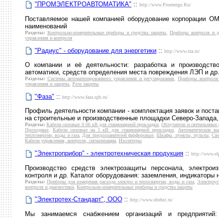
"ПРОМЭЛЕКТРОАВТОМАТИКА"
::
http://www.Proenergo.Ru/
Поставляемое нашей компанией оборудование корпорации OM
наименований
Разделы:
Контрольно-измерительные приборы и средства защиты
,
Приборы контроля и д
управления и контроля
"Радиус" - оборудование для энергетики
::
http://www.rza.ru/
О компании и её деятельности: разработка и производств
автоматики, средств определения места повреждения ЛЭП и др
Разделы:
Системы автоматизированного управления и регулирования
,
Приборы контроля 
управления и защиты
,
Реле защиты
"Фаза"
::
http://www.faza.spb.ru/
Профиль деятельности компании - комплектация заявок и пост
на строительные и производственные площадки Северо-Запада, 
Разделы:
Кабели силовые 0.66 кВ для стационарной прокладки
,
Облучатели и светильники 
Проходные
,
Кабели силовые на 1 кВ для стационарной прокладки
,
Автоматические в
теплоэнергии, воды и газа
,
Для предохранителей фарфоровые
,
Шкафы, пункты, пульты
,
Св
Кабели управления, контроля, сигнализации
,
Изоляторы
"Электроприбор" - электротехническая продукция
::
http://www.elp
Производство средств электрозащиты персонала, электроиз
контроля и др. Каталог оборудования: заземления, индикаторы 
Разделы:
Приборы для измерения расхода электро и теплоэнергии, воды и газа
,
Электроус
контроля и диагностики
,
Контрольно-измерительные приборы и средства защиты
"Электротех-Стандарт", ООО
::
http://www.eltehst.ru/
Мы занимаемся снабжением организаций и предприятий: 