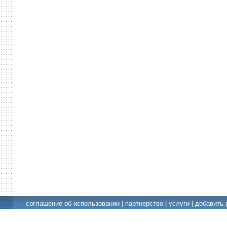
соглашение об использовании
|
партнерство
|
услуги
|
добавить 