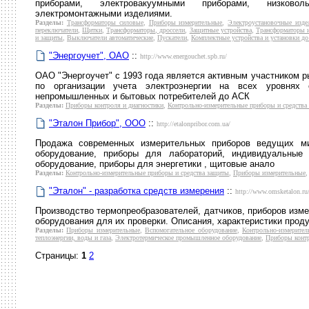
приборами, электровакуумными приборами, низковол
электромонтажными изделиями.
Разделы:
Трансформаторы силовые
,
Приборы измерительные
,
Электроустановочные изде
переключатели
,
Щитки
,
Трансформаторы, дроссели
,
Защитные устройства
,
Трансформаторы 
и защиты
,
Выключатели автоматические
,
Пускатели
,
Комплектные устройства и установки до
"Энергоучет", ОАО
::
http://www.energouchet.spb.ru/
ОАО "Энергоучет" с 1993 года является активным участником р
по организации учета электроэнергии на всех уровнях
непромышленных и бытовых потребителей до АСК
Разделы:
Приборы контроля и диагностики
,
Контрольно-измерительные приборы и средства
"Эталон Прибор", ООО
::
http://etalonpribor.com.ua/
Продажа современных измерительных приборов ведущих ми
оборудование, приборы для лабораторий, индивидуальные 
оборудование, приборы для энергетики , щитовые анало
Разделы:
Контрольно-измерительные приборы и средства защиты
,
Приборы измерительные
"Эталон" - разработка средств измерения
::
http://www.omsketalon.ru
Производство термопреобразователей, датчиков, приборов изме
оборудования для их проверки. Описания, характеристики проду
Разделы:
Приборы измерительные
,
Вспомогательное оборудование
,
Контрольно-измерите
теплоэнергии, воды и газа
,
Электротермическое промышленное оборудование
,
Приборы контр
Страницы:
1
2