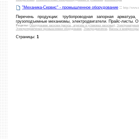
"Механика-Сервис" - промышленное оборудование
::
http://www.
Перечень продукции: трубопроводная запорная арматура, 
грузоподъемные механизмы, электродвигатели. Прайс-листы. О
Разделы:
Оборудование насосное (насосы, агрегаты и установки насосные)
,
Электронагреват
Электротермическое промышленное оборудование
,
Электродвигатели
,
Насосы и компрессоры
Страницы:
1