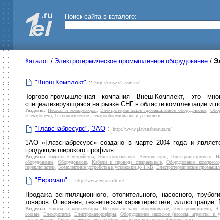
Поиск сайта в каталоге:
Каталог
/
Электротермическое промышленное оборудование
/
Э
"Внеш-Комплект"
::
http://www.vk.com.ua/
Торгово-промышленная компания Внеш-Комплект, это мн
специализирующаяся на рынке СНГ в области комплектации и п
Разделы:
Насосы и компрессоры
,
Электротермическое промышленное оборудование
,
Обор
Электропечи
,
Технологическое электрооборудование и установки
"Главснабресурс", ЗАО
::
http://www.glavsnabresurs.ru/
ЗАО «Главснабресурс» создано в марте 2004 года и являет
продукции широкого профиля.
Разделы:
Защитные устройства
,
Электротранспорт
,
Вентиляторы
,
Электроинструмент
,
Н
оборудование
,
Оборудование
,
Кабели и провода специальные
,
Оборудование компрессо
переключатели
,
Комплектные устройства и установки до 1 кВ
,
Электротермическое промышл
"Евромаш"
::
http://www.evromash.ru/
Продажа вентиляционного, отопительного, насосного, трубог
товаров. Описания, технические характеристики, иллюстрации. 
Разделы:
Насосы и компрессоры
,
Вспомогательное оборудование
,
Электродвигатели
,
Эл
осевые
,
Электропечи
,
Электрокалориферы
,
Оборудование насосное (насосы, агрегаты и у
электрические
,
Технологическое электрооборудование и установки
,
Вентиляторы